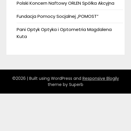
Polski Koncern Naftowy ORLEN Spółka Akcyjna
Fundacja Pomocy Socjalnej „POMOST”
Pani Optyk Optyka i Optometria Magdalena
Kuta
©2026
| Built using WordPress and
Responsive Blogily
theme by Superb