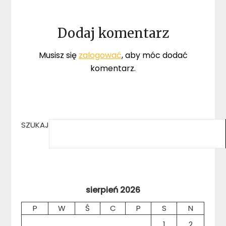
Dodaj komentarz
Musisz się
zalogować
, aby móc dodać
komentarz.
SZUKAJ
sierpień 2026
P
W
Ś
C
P
S
N
1
2