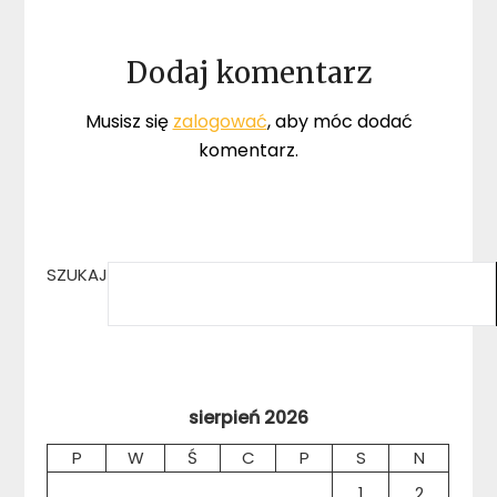
Dodaj komentarz
Musisz się
zalogować
, aby móc dodać
komentarz.
SZUKAJ
sierpień 2026
P
W
Ś
C
P
S
N
1
2