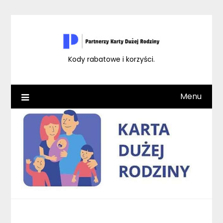
Skip
to
content
Kody rabatowe i korzyści.
Menu