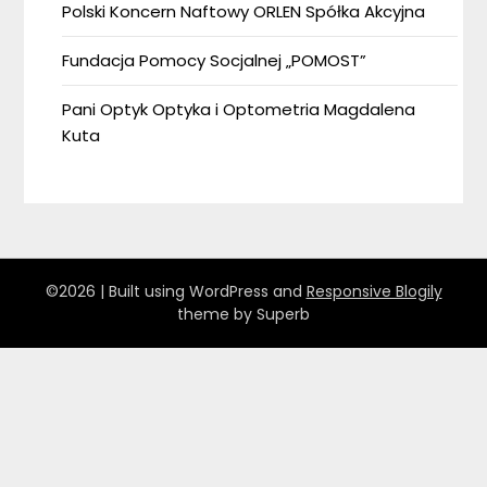
Polski Koncern Naftowy ORLEN Spółka Akcyjna
Fundacja Pomocy Socjalnej „POMOST”
Pani Optyk Optyka i Optometria Magdalena
Kuta
©2026
| Built using WordPress and
Responsive Blogily
theme by Superb