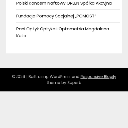
Polski Koncern Naftowy ORLEN Spółka Akcyjna
Fundacja Pomocy Socjalnej „POMOST”
Pani Optyk Optyka i Optometria Magdalena
Kuta
©2026
| Built using WordPress and
Responsive Blogily
theme by Superb