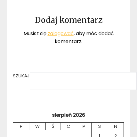
Dodaj komentarz
Musisz się
zalogować
, aby móc dodać
komentarz.
SZUKAJ
sierpień 2026
P
W
Ś
C
P
S
N
1
2