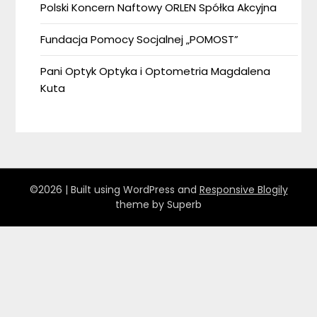
Polski Koncern Naftowy ORLEN Spółka Akcyjna
Fundacja Pomocy Socjalnej „POMOST”
Pani Optyk Optyka i Optometria Magdalena
Kuta
©2026
| Built using WordPress and
Responsive Blogily
theme by Superb