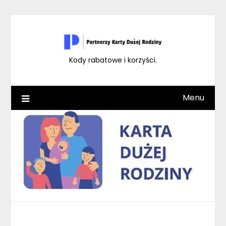
Skip
to
content
Kody rabatowe i korzyści.
Menu