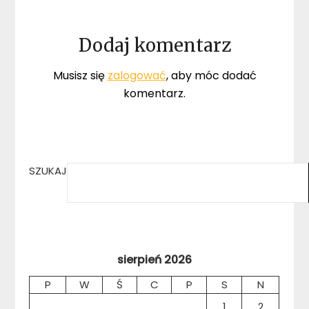
Dodaj komentarz
Musisz się
zalogować
, aby móc dodać
komentarz.
SZUKAJ
sierpień 2026
P
W
Ś
C
P
S
N
1
2