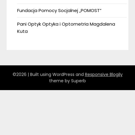
Fundacja Pomocy Socjalnej „POMOST”
Pani Optyk Optyka i Optometria Magdalena
Kuta
©2026
| Built using WordPress and
Responsive Blogily
theme by Superb