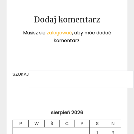
Dodaj komentarz
Musisz się
zalogować
, aby móc dodać
komentarz.
SZUKAJ
sierpień 2026
P
W
Ś
C
P
S
N
1
2