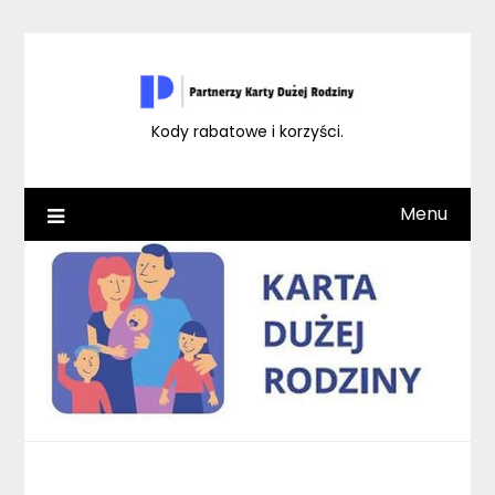
Skip
to
content
Kody rabatowe i korzyści.
Menu