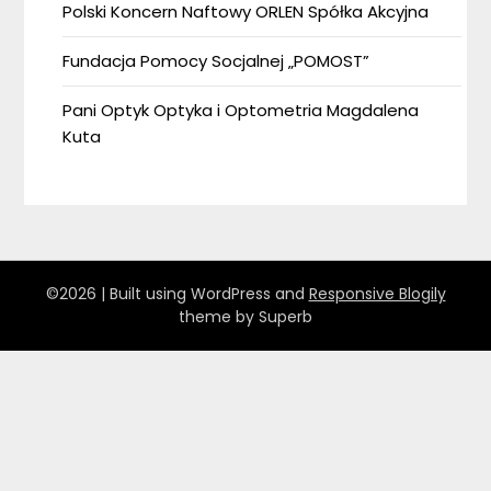
Polski Koncern Naftowy ORLEN Spółka Akcyjna
Fundacja Pomocy Socjalnej „POMOST”
Pani Optyk Optyka i Optometria Magdalena
Kuta
©2026
| Built using WordPress and
Responsive Blogily
theme by Superb