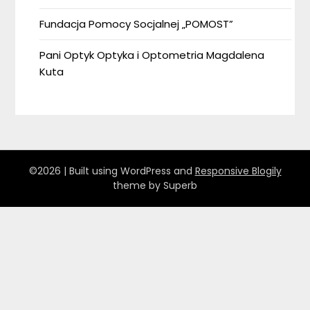
Fundacja Pomocy Socjalnej „POMOST”
Pani Optyk Optyka i Optometria Magdalena
Kuta
©2026
| Built using WordPress and
Responsive Blogily
theme by Superb