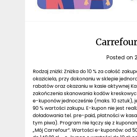
Carrefour 
Posted on
Rodzaj zniżki: Zniżka do 10 % za całość zak
okaziciela, przy dokonaniu w sklepie jedno
rabatów oraz okazaniu w kasie aktywnej Kar
zakończenia skanowania kodów kreskowych pr
e-kuponów jednocześnie (maks. 10 sztuk), 
90 % wartości zakupu. E-kupon nie jest rea
doładowania tel. pre-paid, płatności w ka
tym piwa). Program nie łączy się z kupona
„Mój Carrefour”. Wartości e-kuponów: od 50,