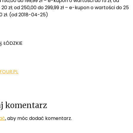
d 150,00 do 199,99 zł – e-kupon o wartości do 15 zł; od
20 zł; od 250,00 do 299,99 zł – e-kupon o wartości do 25
0 zł. (od 2018-04-25)
j. ŁÓDZKIE
OUR.PL
j komentarz
ać
, aby móc dodać komentarz.