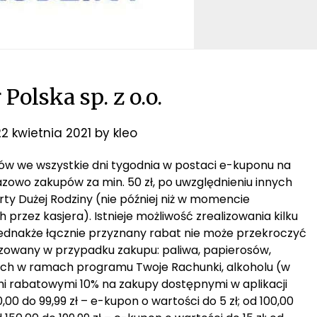
Polska sp. z o.o.
22 kwietnia 2021
by
kleo
upów we wszystkie dni tygodnia w postaci e-kuponu na
razowo zakupów za min. 50 zł, po uwzględnieniu innych
ty Dużej Rodziny (nie później niż w momencie
zez kasjera). Istnieje możliwość zrealizowania kilku
jednakże łącznie przyznany rabat nie może przekroczyć
lizowany w przypadku zakupu: paliwa, papierosów,
sach w ramach programu Twoje Rachunki, alkoholu (w
mi rabatowymi 10% na zakupy dostępnymi w aplikacji
00 do 99,99 zł – e-kupon o wartości do 5 zł; od 100,00