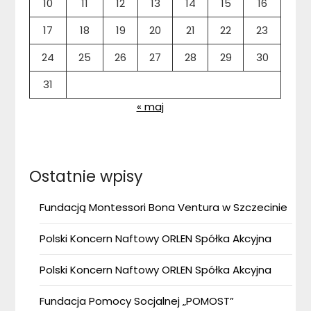
10
11
12
13
14
15
16
17
18
19
20
21
22
23
24
25
26
27
28
29
30
31
« maj
Ostatnie wpisy
Fundacją Montessori Bona Ventura w Szczecinie
Polski Koncern Naftowy ORLEN Spółka Akcyjna
Polski Koncern Naftowy ORLEN Spółka Akcyjna
Fundacja Pomocy Socjalnej „POMOST”