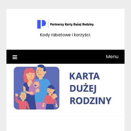
Skip
to
content
Kody rabatowe i korzyści.
Menu