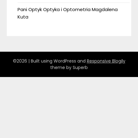
Pani Optyk Optyka i Optometria Magdalena
Kuta
©2026
| Built using WordPress and
Responsive Blogily
theme by Superb