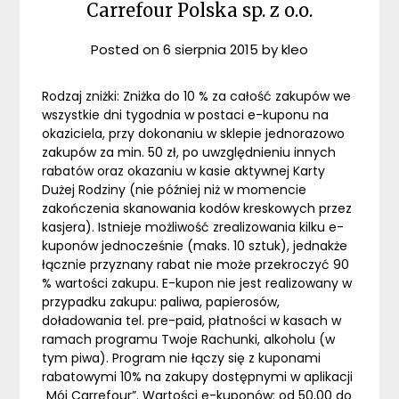
Carrefour Polska sp. z o.o.
Posted on
6 sierpnia 2015
by
kleo
Rodzaj zniżki: Zniżka do 10 % za całość zakupów we
wszystkie dni tygodnia w postaci e-kuponu na
okaziciela, przy dokonaniu w sklepie jednorazowo
zakupów za min. 50 zł, po uwzględnieniu innych
rabatów oraz okazaniu w kasie aktywnej Karty
Dużej Rodziny (nie później niż w momencie
zakończenia skanowania kodów kreskowych przez
kasjera). Istnieje możliwość zrealizowania kilku e-
kuponów jednocześnie (maks. 10 sztuk), jednakże
łącznie przyznany rabat nie może przekroczyć 90
% wartości zakupu. E-kupon nie jest realizowany w
przypadku zakupu: paliwa, papierosów,
doładowania tel. pre-paid, płatności w kasach w
ramach programu Twoje Rachunki, alkoholu (w
tym piwa). Program nie łączy się z kuponami
rabatowymi 10% na zakupy dostępnymi w aplikacji
„Mój Carrefour”. Wartości e-kuponów: od 50,00 do