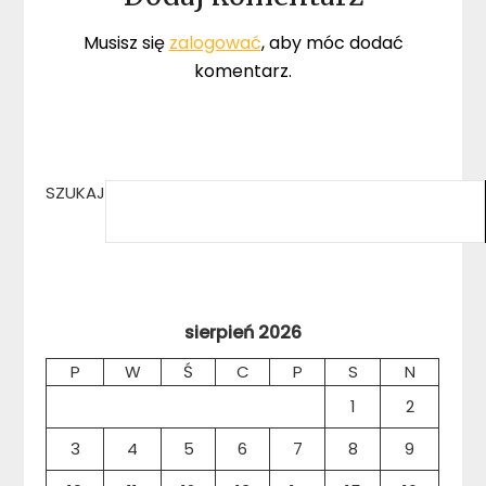
Musisz się
zalogować
, aby móc dodać
komentarz.
SZUKAJ
sierpień 2026
P
W
Ś
C
P
S
N
1
2
3
4
5
6
7
8
9