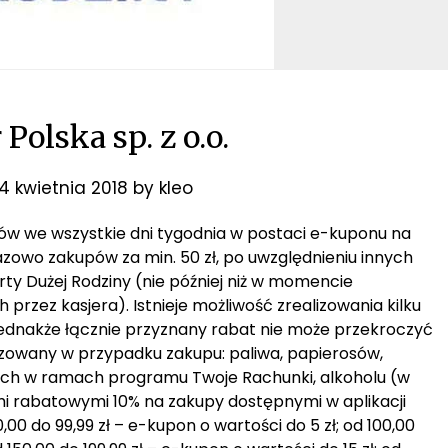
Polska sp. z o.o.
14 kwietnia 2018
by
kleo
upów we wszystkie dni tygodnia w postaci e-kuponu na
razowo zakupów za min. 50 zł, po uwzględnieniu innych
ty Dużej Rodziny (nie później niż w momencie
zez kasjera). Istnieje możliwość zrealizowania kilku
jednakże łącznie przyznany rabat nie może przekroczyć
lizowany w przypadku zakupu: paliwa, papierosów,
sach w ramach programu Twoje Rachunki, alkoholu (w
mi rabatowymi 10% na zakupy dostępnymi w aplikacji
00 do 99,99 zł – e-kupon o wartości do 5 zł; od 100,00