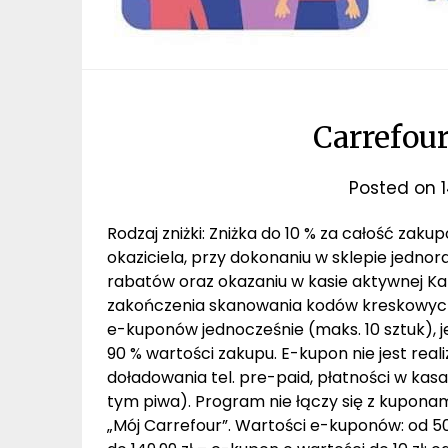
Carrefour 
Posted on
Rodzaj zniżki: Zniżka do 10 % za całość zak
okaziciela, przy dokonaniu w sklepie jedno
rabatów oraz okazaniu w kasie aktywnej Kar
zakończenia skanowania kodów kreskowych pr
e-kuponów jednocześnie (maks. 10 sztuk), 
90 % wartości zakupu. E-kupon nie jest rea
doładowania tel. pre-paid, płatności w ka
tym piwa). Program nie łączy się z kupona
„Mój Carrefour”. Wartości e-kuponów: od 50,