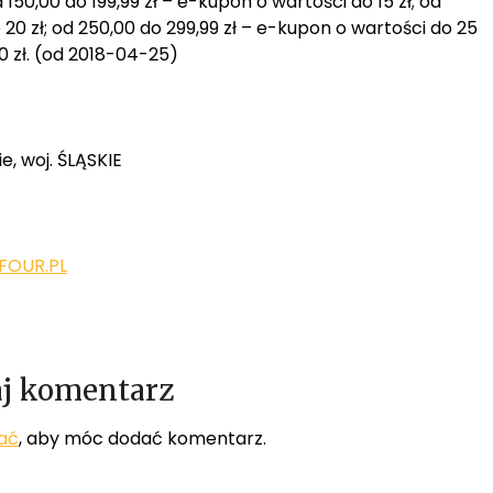
d 150,00 do 199,99 zł – e-kupon o wartości do 15 zł; od
20 zł; od 250,00 do 299,99 zł – e-kupon o wartości do 25
0 zł. (od 2018-04-25)
e, woj. ŚLĄSKIE
OUR.PL
j komentarz
ać
, aby móc dodać komentarz.