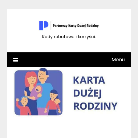
Skip
to
content
Kody rabatowe i korzyści.
Menu