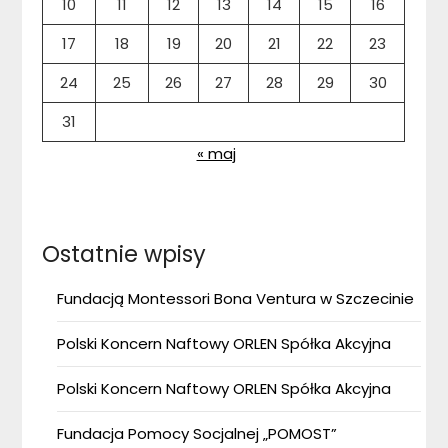
10
11
12
13
14
15
16
17
18
19
20
21
22
23
24
25
26
27
28
29
30
31
« maj
Ostatnie wpisy
Fundacją Montessori Bona Ventura w Szczecinie
Polski Koncern Naftowy ORLEN Spółka Akcyjna
Polski Koncern Naftowy ORLEN Spółka Akcyjna
Fundacja Pomocy Socjalnej „POMOST”