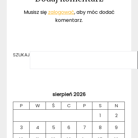
Musisz się
zalogować
, aby móc dodać
komentarz.
SZUKAJ
sierpień 2026
P
W
Ś
C
P
S
N
1
2
3
4
5
6
7
8
9