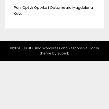
Pani Optyk Optyka i Optometria Magdalena
Kuta
©2026
| Built using WordPress and
Responsive Blogily
theme by Superb