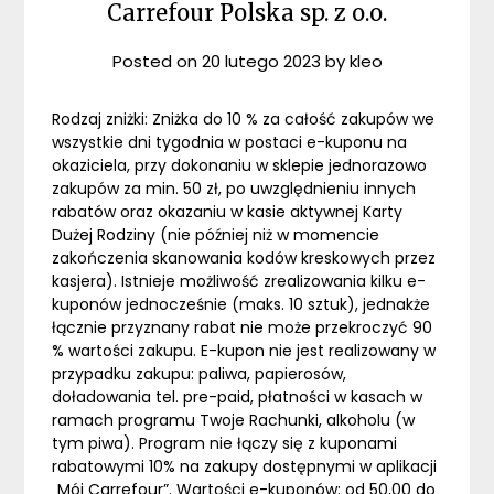
Carrefour Polska sp. z o.o.
Posted on
20 lutego 2023
by
kleo
Rodzaj zniżki: Zniżka do 10 % za całość zakupów we
wszystkie dni tygodnia w postaci e-kuponu na
okaziciela, przy dokonaniu w sklepie jednorazowo
zakupów za min. 50 zł, po uwzględnieniu innych
rabatów oraz okazaniu w kasie aktywnej Karty
Dużej Rodziny (nie później niż w momencie
zakończenia skanowania kodów kreskowych przez
kasjera). Istnieje możliwość zrealizowania kilku e-
kuponów jednocześnie (maks. 10 sztuk), jednakże
łącznie przyznany rabat nie może przekroczyć 90
% wartości zakupu. E-kupon nie jest realizowany w
przypadku zakupu: paliwa, papierosów,
doładowania tel. pre-paid, płatności w kasach w
ramach programu Twoje Rachunki, alkoholu (w
tym piwa). Program nie łączy się z kuponami
rabatowymi 10% na zakupy dostępnymi w aplikacji
„Mój Carrefour”. Wartości e-kuponów: od 50,00 do