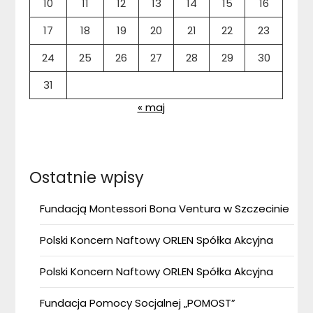
10
11
12
13
14
15
16
17
18
19
20
21
22
23
24
25
26
27
28
29
30
31
« maj
Ostatnie wpisy
Fundacją Montessori Bona Ventura w Szczecinie
Polski Koncern Naftowy ORLEN Spółka Akcyjna
Polski Koncern Naftowy ORLEN Spółka Akcyjna
Fundacja Pomocy Socjalnej „POMOST”