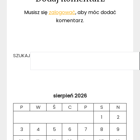
Musisz się
zalogować
, aby móc dodać
komentarz.
SZUKAJ
sierpień 2026
P
W
Ś
C
P
S
N
1
2
3
4
5
6
7
8
9