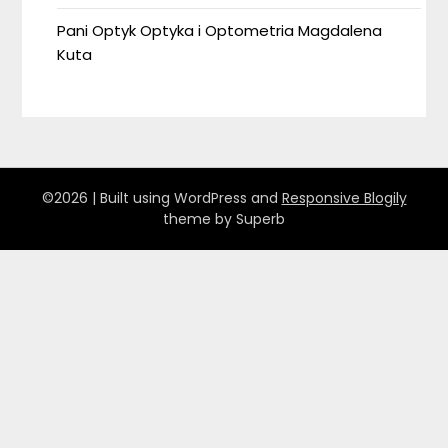
Pani Optyk Optyka i Optometria Magdalena
Kuta
©2026
| Built using WordPress and
Responsive Blogily
theme by Superb