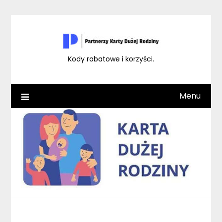
Skip
to
content
Kody rabatowe i korzyści.
Menu