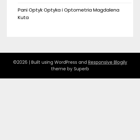
Pani Optyk Optyka i Optometria Magdalena
Kuta
©2026
| Built using WordPress and
Responsive Blogily
theme by Superb