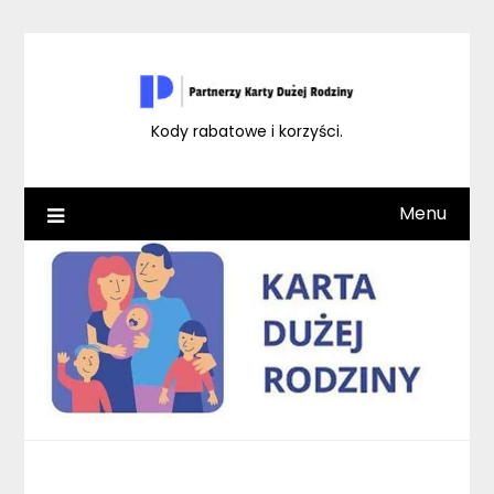
Skip
to
content
Kody rabatowe i korzyści.
Menu