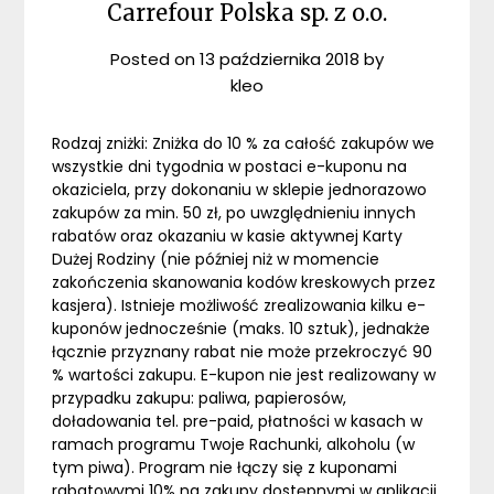
Carrefour Polska sp. z o.o.
Posted on
13 października 2018
by
kleo
Rodzaj zniżki: Zniżka do 10 % za całość zakupów we
wszystkie dni tygodnia w postaci e-kuponu na
okaziciela, przy dokonaniu w sklepie jednorazowo
zakupów za min. 50 zł, po uwzględnieniu innych
rabatów oraz okazaniu w kasie aktywnej Karty
Dużej Rodziny (nie później niż w momencie
zakończenia skanowania kodów kreskowych przez
kasjera). Istnieje możliwość zrealizowania kilku e-
kuponów jednocześnie (maks. 10 sztuk), jednakże
łącznie przyznany rabat nie może przekroczyć 90
% wartości zakupu. E-kupon nie jest realizowany w
przypadku zakupu: paliwa, papierosów,
doładowania tel. pre-paid, płatności w kasach w
ramach programu Twoje Rachunki, alkoholu (w
tym piwa). Program nie łączy się z kuponami
rabatowymi 10% na zakupy dostępnymi w aplikacji