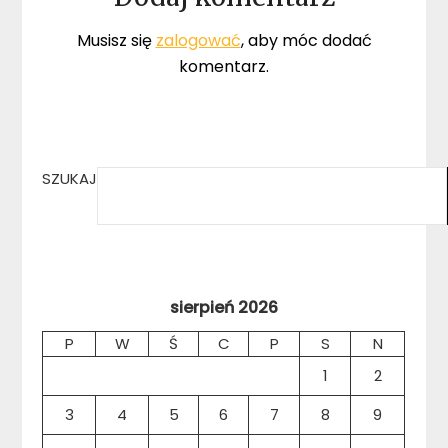
Musisz się
zalogować
, aby móc dodać
komentarz.
SZUKAJ
sierpień 2026
P
W
Ś
C
P
S
N
1
2
3
4
5
6
7
8
9