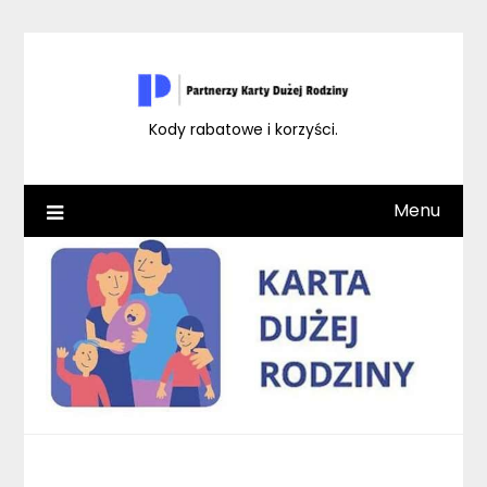
Skip
to
content
Kody rabatowe i korzyści.
Menu