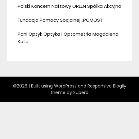
Polski Koncern Naftowy ORLEN Spółka Akcyjna
Fundacja Pomocy Socjalnej „POMOST”
Pani Optyk Optyka i Optometria Magdalena
Kuta
©2026
| Built using WordPress and
Responsive Blogily
theme by Superb