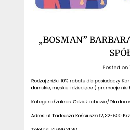
„BOSMAN” BARBARA
SPÓ
Posted on
Rodzaj zniżki: 10% rabatu dla posiadaczy Ka
damskie, męskie i dziecięce ( promocje nie 
Kategoria/zakres: Odzież i obuwie/Dla doros
Adres: ul. Tadeusza Kościuszki 12, 32-800 B
Telefon: 14 686 31 80