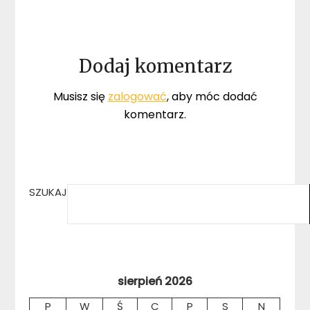
Dodaj komentarz
Musisz się
zalogować
, aby móc dodać
komentarz.
SZUKAJ
sierpień 2026
P
W
Ś
C
P
S
N