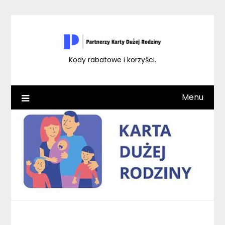
Skip
to
content
Kody rabatowe i korzyści.
Menu