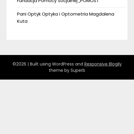
Fundacja Pomocy Socjalnej „POMOST”
Pani Optyk Optyka i Optometria Magdalena
Kuta
©2026
| Built using WordPress and
Responsive Blogily
theme by Superb