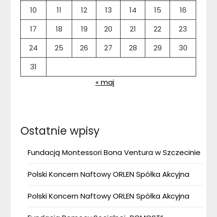
10
11
12
13
14
15
16
17
18
19
20
21
22
23
24
25
26
27
28
29
30
31
« maj
Ostatnie wpisy
Fundacją Montessori Bona Ventura w Szczecinie
Polski Koncern Naftowy ORLEN Spółka Akcyjna
Polski Koncern Naftowy ORLEN Spółka Akcyjna