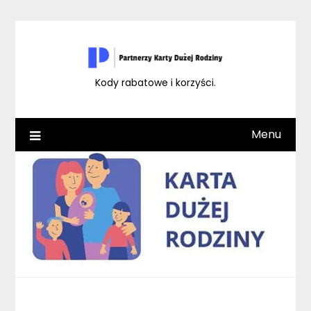
Skip
to
content
Kody rabatowe i korzyści.
Menu