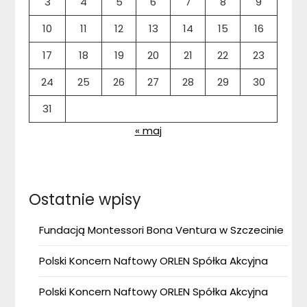
3
4
5
6
7
8
9
10
11
12
13
14
15
16
17
18
19
20
21
22
23
24
25
26
27
28
29
30
31
« maj
Ostatnie wpisy
Fundacją Montessori Bona Ventura w Szczecinie
Polski Koncern Naftowy ORLEN Spółka Akcyjna
Polski Koncern Naftowy ORLEN Spółka Akcyjna