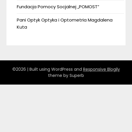
Fundacja Pomocy Socjalnej „POMOST”
Pani Optyk Optyka i Optometria Magdalena
Kuta
©2026
| Built using WordPress and
Responsive Blogily
theme by Superb