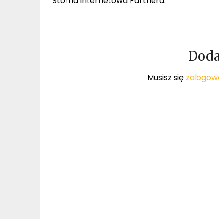
Storna internetowa Partnera:
Doda
Musisz się
zalogow