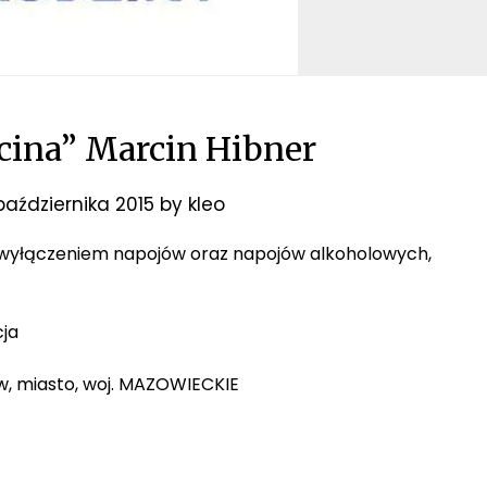
rcina” Marcin Hibner
października 2015
by
kleo
a, z wyłączeniem napojów oraz napojów alkoholowych,
cja
ów, miasto, woj. MAZOWIECKIE