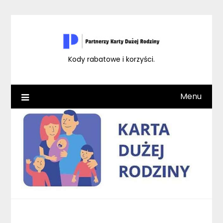
Skip
to
content
Kody rabatowe i korzyści.
Menu