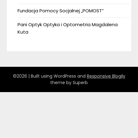
Fundacja Pomocy Socjalnej „POMOST”
Pani Optyk Optyka i Optometria Magdalena
Kuta
©2026
| Built using WordPress and
Responsive Blogily
theme by Superb