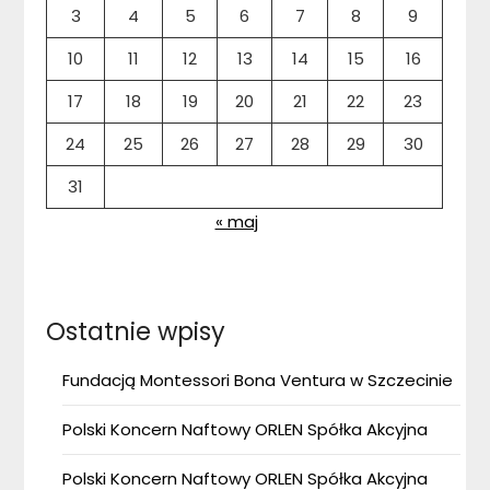
3
4
5
6
7
8
9
10
11
12
13
14
15
16
17
18
19
20
21
22
23
24
25
26
27
28
29
30
31
« maj
Ostatnie wpisy
Fundacją Montessori Bona Ventura w Szczecinie
Polski Koncern Naftowy ORLEN Spółka Akcyjna
Polski Koncern Naftowy ORLEN Spółka Akcyjna