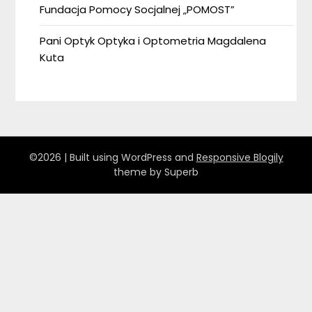
Fundacja Pomocy Socjalnej „POMOST”
Pani Optyk Optyka i Optometria Magdalena
Kuta
©2026
| Built using WordPress and
Responsive Blogily
theme by Superb