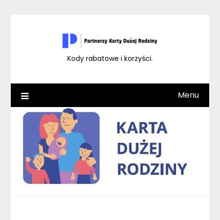
Skip
to
content
Kody rabatowe i korzyści.
Menu