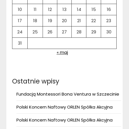
10
11
12
13
14
15
16
17
18
19
20
21
22
23
24
25
26
27
28
29
30
31
« maj
Ostatnie wpisy
Fundacją Montessori Bona Ventura w Szczecinie
Polski Koncern Naftowy ORLEN Spółka Akcyjna
Polski Koncern Naftowy ORLEN Spółka Akcyjna