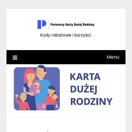
Skip
to
content
Kody rabatowe i korzyści.
Menu