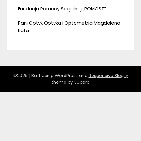
Fundacja Pomocy Socjalnej „POMOST”
Pani Optyk Optyka i Optometria Magdalena
Kuta
©2026
| Built using WordPress and
Responsive Blogily
theme by Superb