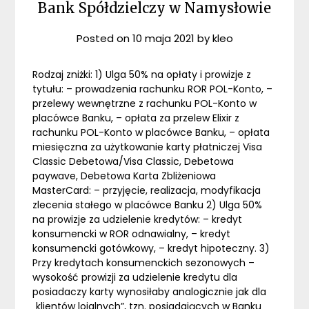
Bank Spółdzielczy w Namysłowie
Posted on
10 maja 2021
by
kleo
Rodzaj zniżki: 1) Ulga 50% na opłaty i prowizje z
tytułu: – prowadzenia rachunku ROR POL-Konto, –
przelewy wewnętrzne z rachunku POL-Konto w
placówce Banku, – opłata za przelew Elixir z
rachunku POL-Konto w placówce Banku, – opłata
miesięczna za użytkowanie karty płatniczej Visa
Classic Debetowa/Visa Classic, Debetowa
paywave, Debetowa Karta Zbliżeniowa
MasterCard: – przyjęcie, realizacja, modyfikacja
zlecenia stałego w placówce Banku 2) Ulga 50%
na prowizje za udzielenie kredytów: – kredyt
konsumencki w ROR odnawialny, – kredyt
konsumencki gotówkowy, – kredyt hipoteczny. 3)
Przy kredytach konsumenckich sezonowych –
wysokość prowizji za udzielenie kredytu dla
posiadaczy karty wynosiłaby analogicznie jak dla
„klientów lojalnych”, tzn. posiadających w Banku