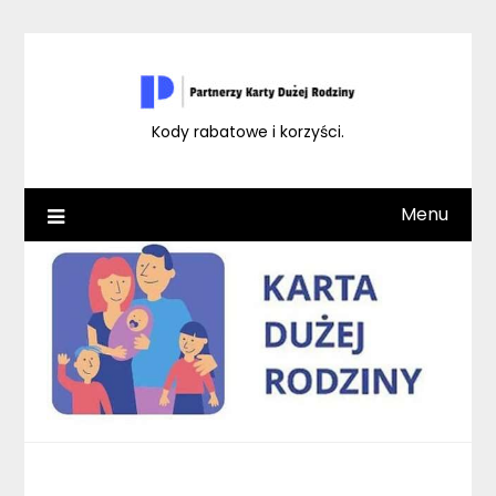
Skip
to
content
Kody rabatowe i korzyści.
Menu