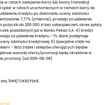
tę w ratach zasłużenia karty lub kwoty transakcji
10 spłat w ratach uruchomionych w ramach karty do
udzieleniu kredytu po dokonaniu oceny zdolności
ntowanie 7,77% (zmienne), prowizja za udzielenie
 pożyczki do 200 000 zł bez zabezpieczeń, okres spłaty
yczek posiadanych już w Banku Pekao S.A. 4) Kredyt
owizja za udzielenie kredytu – 1%. Bank podejmuje
ceny zdolności kredytowej. 5) Specjalne zniżki na
iem – lista zniżek i sklepów oferujących będzie
egółowe warunki oferty/promocji będą określone w
e promocji. (od 2019-08-09)
, woj. ŚWIĘTOKRZYSKIE
om.pl