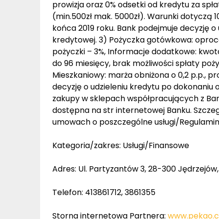
prowizja oraz 0% odsetki od kredytu za spła
(min.500zł mak. 5000zł). Warunki dotyczą 
końca 2019 roku. Bank podejmuje decyzję o 
kredytowej. 3) Pożyczka gotówkowa: oproce
pożyczki – 3%, Informacje dodatkowe: kwota
do 96 miesięcy, brak możliwości spłaty poż
Mieszkaniowy: marża obniżona o 0,2 p.p., pr
decyzję o udzieleniu kredytu po dokonaniu o
zakupy w sklepach współpracujących z Bank
dostępna na str internetowej Banku. Szcz
umowach o poszczególne usługi/Regulamini
Kategoria/zakres: Usługi/Finansowe
Adres: Ul. Partyzantów 3, 28-300 Jędrzejów
Telefon: 413861712, 3861355
Storna internetowa Partnera:
www.pekao.c