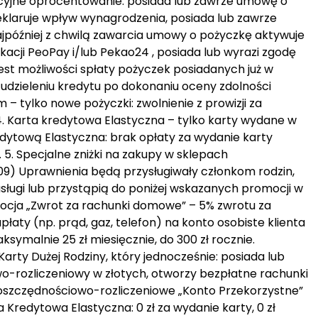
ocyjne oprocentowanie: posiada lub zawrze umowę o
klaruje wpływ wynagrodzenia, posiada lub zawrze
później z chwilą zawarcia umowy o pożyczkę aktywuje
acji PeoPay i/lub Pekao24 , posiada lub wyrazi zgodę
t możliwości spłaty pożyczek posiadanych już w
 udzieleniu kredytu po dokonaniu oceny zdolności
 – tylko nowe pożyczki: zwolnienie z prowizji za
4. Karta kredytowa Elastyczna – tylko karty wydane w
dytową Elastyczna: brak opłaty za wydanie karty
 . 5. Specjalne zniżki na zakupy w sklepach
9) Uprawnienia będą przysługiwały członkom rodzin,
ługi lub przystąpią do poniżej wskazanych promocji w
 Promocja „Zwrot za rachunki domowe” – 5% zwrotu za
ty (np. prąd, gaz, telefon) na konto osobiste klienta
ksymalnie 25 zł miesięcznie, do 300 zł rocznie.
rty Dużej Rodziny, który jednocześnie: posiada lub
-rozliczeniowy w złotych, otworzy bezpłatne rachunki
 oszczędnościowo-rozliczeniowe „Konto Przekorzystne”
ta Kredytowa Elastyczna: 0 zł za wydanie karty, 0 zł