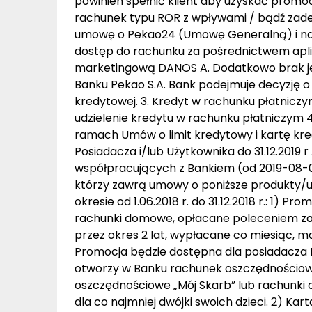
powinien spełnić klient aby uzyskać prom
rachunek typu ROR z wpływami / bądź zade
umowę o Pekao24 (Umowę Generalną) i naj
dostęp do rachunku za pośrednictwem aplik
marketingową DANOS A. Dodatkowo brak jes
Banku Pekao S.A. Bank podejmuje decyzję o
kredytowej. 3. Kredyt w rachunku płatniczym
udzielenie kredytu w rachunku płatniczym 
ramach Umów o limit kredytowy i kartę kre
Posiadacza i/lub Użytkownika do 31.12.2019 r
współpracujących z Bankiem (od 2019-08-0
którzy zawrą umowy o poniższe produkty/us
okresie od 1.06.2018 r. do 31.12.2018 r.: 1)
rachunki domowe, opłacane poleceniem zapła
przez okres 2 lat, wypłacane co miesiąc, ma
Promocja będzie dostępna dla posiadacza Ka
otworzy w Banku rachunek oszczędnościowo
oszczędnościowe „Mój Skarb” lub rachunki
dla co najmniej dwójki swoich dzieci. 2) Kar