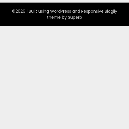
©2026
| Built using WordPress and
Responsive Blogily
theme by Superb