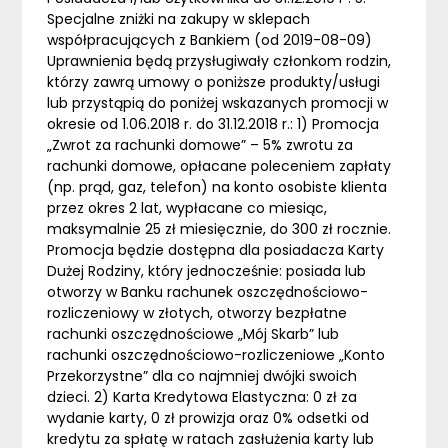
Specjalne zniżki na zakupy w sklepach
współpracujących z Bankiem (od 2019-08-09)
Uprawnienia będą przysługiwały członkom rodzin,
którzy zawrą umowy o poniższe produkty/usługi
lub przystąpią do poniżej wskazanych promocji w
okresie od 1.06.2018 r. do 31.12.2018 r.: 1) Promocja
„Zwrot za rachunki domowe” – 5% zwrotu za
rachunki domowe, opłacane poleceniem zapłaty
(np. prąd, gaz, telefon) na konto osobiste klienta
przez okres 2 lat, wypłacane co miesiąc,
maksymalnie 25 zł miesięcznie, do 300 zł rocznie.
Promocja będzie dostępna dla posiadacza Karty
Dużej Rodziny, który jednocześnie: posiada lub
otworzy w Banku rachunek oszczędnościowo-
rozliczeniowy w złotych, otworzy bezpłatne
rachunki oszczędnościowe „Mój Skarb” lub
rachunki oszczędnościowo-rozliczeniowe „Konto
Przekorzystne” dla co najmniej dwójki swoich
dzieci. 2) Karta Kredytowa Elastyczna: 0 zł za
wydanie karty, 0 zł prowizja oraz 0% odsetki od
kredytu za spłatę w ratach zasłużenia karty lub