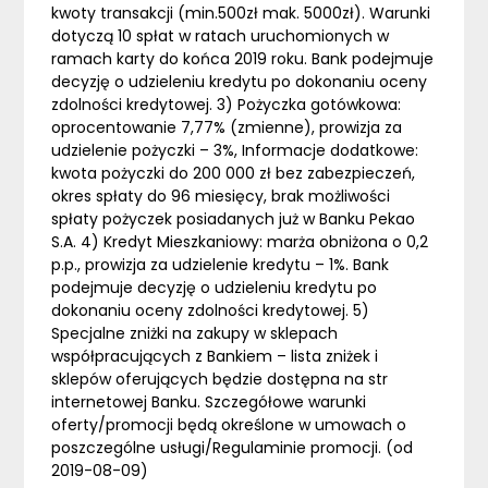
kwoty transakcji (min.500zł mak. 5000zł). Warunki
dotyczą 10 spłat w ratach uruchomionych w
ramach karty do końca 2019 roku. Bank podejmuje
decyzję o udzieleniu kredytu po dokonaniu oceny
zdolności kredytowej. 3) Pożyczka gotówkowa:
oprocentowanie 7,77% (zmienne), prowizja za
udzielenie pożyczki – 3%, Informacje dodatkowe:
kwota pożyczki do 200 000 zł bez zabezpieczeń,
okres spłaty do 96 miesięcy, brak możliwości
spłaty pożyczek posiadanych już w Banku Pekao
S.A. 4) Kredyt Mieszkaniowy: marża obniżona o 0,2
p.p., prowizja za udzielenie kredytu – 1%. Bank
podejmuje decyzję o udzieleniu kredytu po
dokonaniu oceny zdolności kredytowej. 5)
Specjalne zniżki na zakupy w sklepach
współpracujących z Bankiem – lista zniżek i
sklepów oferujących będzie dostępna na str
internetowej Banku. Szczegółowe warunki
oferty/promocji będą określone w umowach o
poszczególne usługi/Regulaminie promocji. (od
2019-08-09)