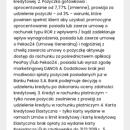
kredytowej. 2. Pożyczka gotówkowa :
oprocentowanie od 7,77% (zmienne), prowizja za
udzielenie pożyczki – od 3% – warunki, które
powinien spełnić klient aby uzyskać promocyjne
oprocentowanie: posiada lub zawrze umowę o
rachunek typu ROR z wpływami / bądź zadeklaruje
wpływ wynagrodzenia, posiada lub zawrze umowę
o Pekao24 (Umowę Generalną) i najpóźniej z
chwilą zawarcia umowy o pożyczkę aktywuje
dostęp do rachunku za pośrednictwem aplikacji
PeoPay i/lub Pekao24 , posiada lub wyrazi zgodę
marketingową DANOS A. Dodatkowo brak jest
możliwości spłaty pożyczek posiadanych już w
Banku Pekao S.A. Bank podejmuje decyzję o
udzieleniu kredytu po dokonaniu oceny zdolności
kredytowej. 3. Kredyt w rachunku płatniczym –
tylko nowe pożyczki: zwolnienie z prowizji za
udzielenie kredytu w rachunku płatniczym 4. Karta
kredytowa Elastyczna – tylko karty wydane w
ramach Umów o limit kredytowy i kartę kredytową
Elastyczna: brak opłaty za wydanie karty
Posiadacza i/lub Użytkownika do 31.12.2019 r . 5.