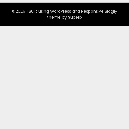
©2026
| Built using WordPress and
Responsive Blogily
theme by Superb