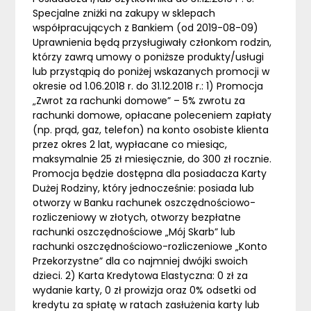
Specjalne zniżki na zakupy w sklepach
współpracujących z Bankiem (od 2019-08-09)
Uprawnienia będą przysługiwały członkom rodzin,
którzy zawrą umowy o poniższe produkty/usługi
lub przystąpią do poniżej wskazanych promocji w
okresie od 1.06.2018 r. do 31.12.2018 r.: 1) Promocja
„Zwrot za rachunki domowe” – 5% zwrotu za
rachunki domowe, opłacane poleceniem zapłaty
(np. prąd, gaz, telefon) na konto osobiste klienta
przez okres 2 lat, wypłacane co miesiąc,
maksymalnie 25 zł miesięcznie, do 300 zł rocznie.
Promocja będzie dostępna dla posiadacza Karty
Dużej Rodziny, który jednocześnie: posiada lub
otworzy w Banku rachunek oszczędnościowo-
rozliczeniowy w złotych, otworzy bezpłatne
rachunki oszczędnościowe „Mój Skarb” lub
rachunki oszczędnościowo-rozliczeniowe „Konto
Przekorzystne” dla co najmniej dwójki swoich
dzieci. 2) Karta Kredytowa Elastyczna: 0 zł za
wydanie karty, 0 zł prowizja oraz 0% odsetki od
kredytu za spłatę w ratach zasłużenia karty lub