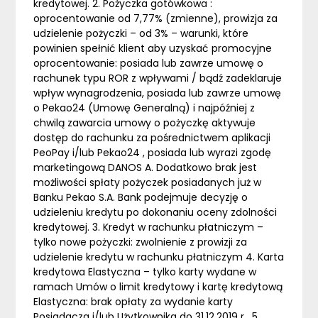
kredytowej. 2. Pożyczka gotówkowa :
oprocentowanie od 7,77% (zmienne), prowizja za
udzielenie pożyczki – od 3% – warunki, które
powinien spełnić klient aby uzyskać promocyjne
oprocentowanie: posiada lub zawrze umowę o
rachunek typu ROR z wpływami / bądź zadeklaruje
wpływ wynagrodzenia, posiada lub zawrze umowę
o Pekao24 (Umowę Generalną) i najpóźniej z
chwilą zawarcia umowy o pożyczkę aktywuje
dostęp do rachunku za pośrednictwem aplikacji
PeoPay i/lub Pekao24 , posiada lub wyrazi zgodę
marketingową DANOS A. Dodatkowo brak jest
możliwości spłaty pożyczek posiadanych już w
Banku Pekao S.A. Bank podejmuje decyzję o
udzieleniu kredytu po dokonaniu oceny zdolności
kredytowej. 3. Kredyt w rachunku płatniczym –
tylko nowe pożyczki: zwolnienie z prowizji za
udzielenie kredytu w rachunku płatniczym 4. Karta
kredytowa Elastyczna – tylko karty wydane w
ramach Umów o limit kredytowy i kartę kredytową
Elastyczna: brak opłaty za wydanie karty
Posiadacza i/lub Użytkownika do 31.12.2019 r . 5.