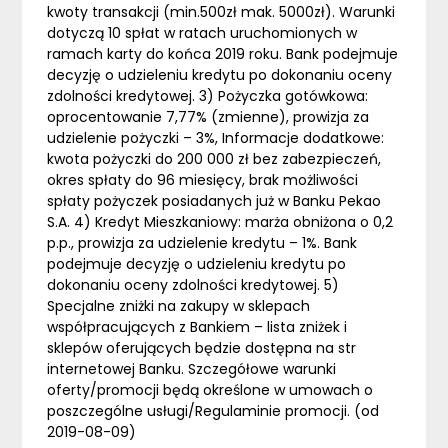
kwoty transakcji (min.500zł mak. 5000zł). Warunki
dotyczą 10 spłat w ratach uruchomionych w
ramach karty do końca 2019 roku. Bank podejmuje
decyzję o udzieleniu kredytu po dokonaniu oceny
zdolności kredytowej. 3) Pożyczka gotówkowa:
oprocentowanie 7,77% (zmienne), prowizja za
udzielenie pożyczki – 3%, Informacje dodatkowe:
kwota pożyczki do 200 000 zł bez zabezpieczeń,
okres spłaty do 96 miesięcy, brak możliwości
spłaty pożyczek posiadanych już w Banku Pekao
S.A. 4) Kredyt Mieszkaniowy: marża obniżona o 0,2
p.p., prowizja za udzielenie kredytu – 1%. Bank
podejmuje decyzję o udzieleniu kredytu po
dokonaniu oceny zdolności kredytowej. 5)
Specjalne zniżki na zakupy w sklepach
współpracujących z Bankiem – lista zniżek i
sklepów oferujących będzie dostępna na str
internetowej Banku. Szczegółowe warunki
oferty/promocji będą określone w umowach o
poszczególne usługi/Regulaminie promocji. (od
2019-08-09)