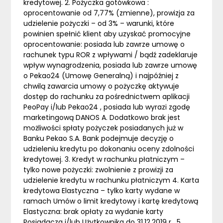
kredytowej. 2. Pożyczka gotówkowa :
oprocentowanie od 7,77% (zmienne), prowizja za
udzielenie pożyczki – od 3% – warunki, które
powinien spełnić klient aby uzyskać promocyjne
oprocentowanie: posiada lub zawrze umowę o
rachunek typu ROR z wpływami / bądź zadeklaruje
wpływ wynagrodzenia, posiada lub zawrze umowę
o Pekao24 (Umowę Generalną) i najpóźniej z
chwilą zawarcia umowy o pożyczkę aktywuje
dostęp do rachunku za pośrednictwem aplikacji
PeoPay i/lub Pekao24 , posiada lub wyrazi zgodę
marketingową DANOS A. Dodatkowo brak jest
możliwości spłaty pożyczek posiadanych już w
Banku Pekao S.A. Bank podejmuje decyzję o
udzieleniu kredytu po dokonaniu oceny zdolności
kredytowej. 3. Kredyt w rachunku płatniczym –
tylko nowe pożyczki: zwolnienie z prowizji za
udzielenie kredytu w rachunku płatniczym 4. Karta
kredytowa Elastyczna – tylko karty wydane w
ramach Umów o limit kredytowy i kartę kredytową
Elastyczna: brak opłaty za wydanie karty
Posiadacza i/lub Użytkownika do 31.12.2019 r . 5.