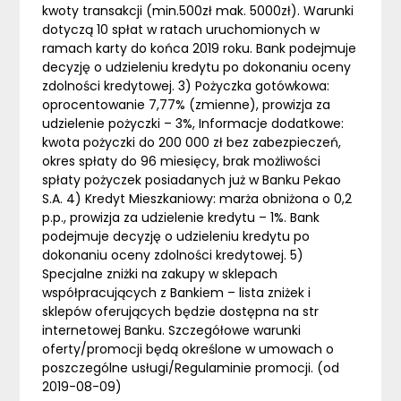
kwoty transakcji (min.500zł mak. 5000zł). Warunki
dotyczą 10 spłat w ratach uruchomionych w
ramach karty do końca 2019 roku. Bank podejmuje
decyzję o udzieleniu kredytu po dokonaniu oceny
zdolności kredytowej. 3) Pożyczka gotówkowa:
oprocentowanie 7,77% (zmienne), prowizja za
udzielenie pożyczki – 3%, Informacje dodatkowe:
kwota pożyczki do 200 000 zł bez zabezpieczeń,
okres spłaty do 96 miesięcy, brak możliwości
spłaty pożyczek posiadanych już w Banku Pekao
S.A. 4) Kredyt Mieszkaniowy: marża obniżona o 0,2
p.p., prowizja za udzielenie kredytu – 1%. Bank
podejmuje decyzję o udzieleniu kredytu po
dokonaniu oceny zdolności kredytowej. 5)
Specjalne zniżki na zakupy w sklepach
współpracujących z Bankiem – lista zniżek i
sklepów oferujących będzie dostępna na str
internetowej Banku. Szczegółowe warunki
oferty/promocji będą określone w umowach o
poszczególne usługi/Regulaminie promocji. (od
2019-08-09)