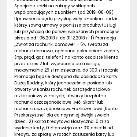
Specjalne zniżki na zakupy w sklepach
współpracujących z Bankiem (od 2019-08-09)
Uprawnienia będą przysługiwały członkom rodzin,
którzy zawrą umowy o poniższe produkty/usługi
lub przystąpią do poniżej wskazanych promocji w
okresie od 1.06.2018 r. do 31.12.2018 r.: 1) Promocja
„Zwrot za rachunki domowe” – 5% zwrotu za
rachunki domowe, opłacane poleceniem zapłaty
(np. prąd, gaz, telefon) na konto osobiste klienta
przez okres 2 lat, wypłacane co miesiąc,
maksymalnie 25 zł miesięcznie, do 300 zł rocznie.
Promocja będzie dostępna dla posiadacza Karty
Dużej Rodziny, który jednocześnie: posiada lub
otworzy w Banku rachunek oszczędnościowo-
rozliczeniowy w złotych, otworzy bezpłatne
rachunki oszczędnościowe „Mój Skarb” lub
rachunki oszczędnościowo-rozliczeniowe „Konto
Przekorzystne” dla co najmniej dwójki swoich
dzieci. 2) Karta Kredytowa Elastyczna: 0 zł za
wydanie karty, 0 zł prowizja oraz 0% odsetki od
kredytu za spłatę w ratach zasłużenia karty lub