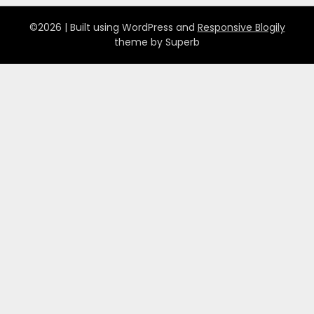
©2026
| Built using WordPress and
Responsive Blogily
theme by Superb