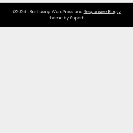
©2026
| Built using WordPress and
Responsive Blogily
theme by Superb