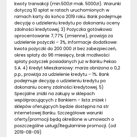
kwoty transakcji (min.500zł mak. 5000zł). Warunki
dotyczą 10 spłat w ratach uruchomionych w
ramach karty do końca 2019 roku. Bank podejmuje
decyzję o udzieleniu kredytu po dokonaniu oceny
zdolności kredytowej. 3) Pożyczka gotówkowa:
oprocentowanie 7,77% (zmienne), prowizja za
udzielenie pożyczki – 3%, Informacje dodatkowe:
kwota pożyczki do 200 000 zł bez zabezpieczeń,
okres spłaty do 96 miesięcy, brak możliwości
spłaty pożyczek posiadanych już w Banku Pekao
S.A. 4) Kredyt Mieszkaniowy: marża obniżona o 0,2
p.p., prowizja za udzielenie kredytu – 1%. Bank
podejmuje decyzję o udzieleniu kredytu po
dokonaniu oceny zdolności kredytowej. 5)
Specjalne zniżki na zakupy w sklepach
współpracujących z Bankiem – lista zniżek i
sklepów oferujących będzie dostępna na str
internetowej Banku. Szczegółowe warunki
oferty/promocji będą określone w umowach o
poszczególne usługi/Regulaminie promocji. (od
2019-08-09)