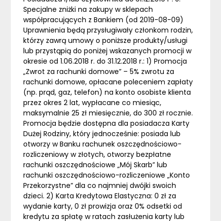
Specjalne zniżki na zakupy w sklepach
współpracujących z Bankiem (od 2019-08-09)
Uprawnienia będą przysługiwały członkom rodzin,
którzy zawrą umowy o poniższe produkty/usługi
lub przystąpią do poniżej wskazanych promocji w
okresie od 1.06.2018 r. do 31.12.2018 r.: 1) Promocja
„Zwrot za rachunki domowe” – 5% zwrotu za
rachunki domowe, opłacane poleceniem zapłaty
(np. prąd, gaz, telefon) na konto osobiste klienta
przez okres 2 lat, wypłacane co miesiąc,
maksymalnie 25 zł miesięcznie, do 300 zł rocznie.
Promocja będzie dostępna dla posiadacza Karty
Dużej Rodziny, który jednocześnie: posiada lub
otworzy w Banku rachunek oszczędnościowo-
rozliczeniowy w złotych, otworzy bezpłatne
rachunki oszczędnościowe „Mój Skarb” lub
rachunki oszczędnościowo-rozliczeniowe „Konto
Przekorzystne” dla co najmniej dwójki swoich
dzieci. 2) Karta Kredytowa Elastyczna: 0 zł za
wydanie karty, 0 zł prowizja oraz 0% odsetki od
kredytu za spłatę w ratach zasłużenia karty lub