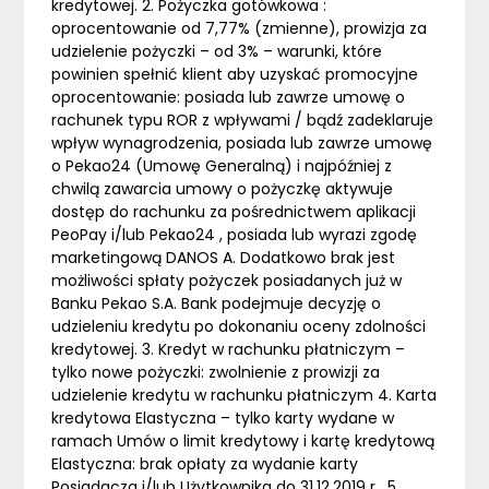
kredytowej. 2. Pożyczka gotówkowa :
oprocentowanie od 7,77% (zmienne), prowizja za
udzielenie pożyczki – od 3% – warunki, które
powinien spełnić klient aby uzyskać promocyjne
oprocentowanie: posiada lub zawrze umowę o
rachunek typu ROR z wpływami / bądź zadeklaruje
wpływ wynagrodzenia, posiada lub zawrze umowę
o Pekao24 (Umowę Generalną) i najpóźniej z
chwilą zawarcia umowy o pożyczkę aktywuje
dostęp do rachunku za pośrednictwem aplikacji
PeoPay i/lub Pekao24 , posiada lub wyrazi zgodę
marketingową DANOS A. Dodatkowo brak jest
możliwości spłaty pożyczek posiadanych już w
Banku Pekao S.A. Bank podejmuje decyzję o
udzieleniu kredytu po dokonaniu oceny zdolności
kredytowej. 3. Kredyt w rachunku płatniczym –
tylko nowe pożyczki: zwolnienie z prowizji za
udzielenie kredytu w rachunku płatniczym 4. Karta
kredytowa Elastyczna – tylko karty wydane w
ramach Umów o limit kredytowy i kartę kredytową
Elastyczna: brak opłaty za wydanie karty
Posiadacza i/lub Użytkownika do 31.12.2019 r . 5.