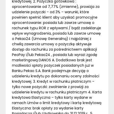
kredytowej. 2. Pożyczka gotówkowa :
oprocentowanie od 7,77% (zmienne), prowizja za
udzielenie pożyczki – od 3% – warunki, które
powinien spełnić klient aby uzyskać promocyjne
oprocentowanie: posiada lub zawrze umowę o
rachunek typu ROR z wpływami / bądź zadeklaruje
wpływ wynagrodzenia, posiada lub zawrze umowę
o Pekao24 (Umowę Generalną) i najpóźniej z
chwilą zawarcia umowy o pożyczkę aktywuje
dostęp do rachunku za pośrednictwem aplikacji
PeoPay i/lub Pekao24 , posiada lub wyrazi zgodę
marketingową DANOS A. Dodatkowo brak jest
możliwości spłaty pożyczek posiadanych już w
Banku Pekao S.A. Bank podejmuje decyzję o
udzieleniu kredytu po dokonaniu oceny zdolności
kredytowej. 3. Kredyt w rachunku płatniczym –
tylko nowe pożyczki: zwolnienie z prowizji za
udzielenie kredytu w rachunku płatniczym 4. Karta
kredytowa Elastyczna – tylko karty wydane w
ramach Umów o limit kredytowy i kartę kredytową
Elastyczna: brak opłaty za wydanie karty
Posiadacza i/lub Użytkownika do 31.12.2019 r . 5.