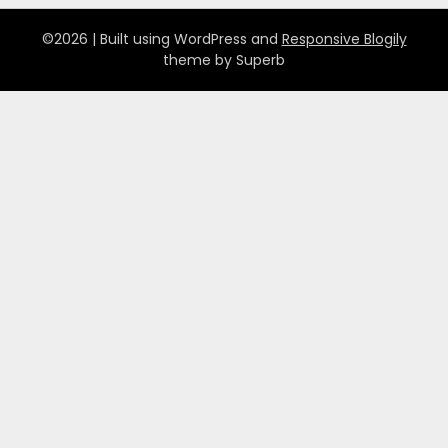
©2026
| Built using WordPress and
Responsive Blogily
theme by Superb