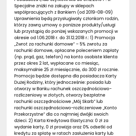
Specjalne zniżki na zakupy w sklepach
współpracujących z Bankiem (od 2019-08-09)
Uprawnienia będą przysługiwały członkom rodzin,
którzy zawrą umowy o poniższe produkty/usługi
lub przystąpią do poniżej wskazanych promocji w
okresie od 1.06.2018 r. do 31.12.2018 r.: 1) Promocja
„Zwrot za rachunki domowe” – 5% zwrotu za
rachunki domowe, opłacane poleceniem zapłaty
(np. prąd, gaz, telefon) na konto osobiste klienta
przez okres 2 lat, wypłacane co miesiąc,
maksymalnie 25 zł miesięcznie, do 300 zł rocznie.
Promocja będzie dostępna dla posiadacza Karty
Dużej Rodziny, który jednocześnie: posiada lub
otworzy w Banku rachunek oszczędnościowo-
rozliczeniowy w złotych, otworzy bezpłatne
rachunki oszczędnościowe „Mój Skarb” lub
rachunki oszczędnościowo-rozliczeniowe „Konto
Przekorzystne” dla co najmniej dwójki swoich
dzieci. 2) Karta Kredytowa Elastyczna: 0 zł za
wydanie karty, 0 zł prowizja oraz 0% odsetki od
kredytu za spłatę w ratach zasłużenia karty lub