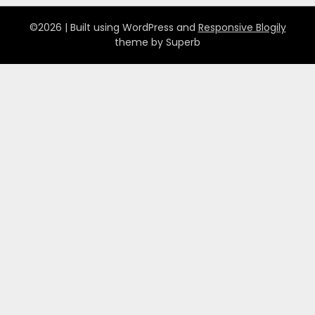
©2026
| Built using WordPress and
Responsive Blogily
theme by Superb