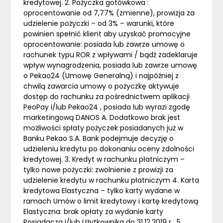
kredytowej. 2. Pożyczka gotówkowa :
oprocentowanie od 7,77% (zmienne), prowizja za
udzielenie pożyczki – od 3% – warunki, które
powinien spełnić klient aby uzyskać promocyjne
oprocentowanie: posiada lub zawrze umowę o
rachunek typu ROR z wpływami / bądź zadeklaruje
wpływ wynagrodzenia, posiada lub zawrze umowę
o Pekao24 (Umowę Generalną) i najpóźniej z
chwilą zawarcia umowy o pożyczkę aktywuje
dostęp do rachunku za pośrednictwem aplikacji
PeoPay i/lub Pekao24 , posiada lub wyrazi zgodę
marketingową DANOS A. Dodatkowo brak jest
możliwości spłaty pożyczek posiadanych już w
Banku Pekao S.A. Bank podejmuje decyzję o
udzieleniu kredytu po dokonaniu oceny zdolności
kredytowej. 3. Kredyt w rachunku płatniczym –
tylko nowe pożyczki: zwolnienie z prowizji za
udzielenie kredytu w rachunku płatniczym 4. Karta
kredytowa Elastyczna – tylko karty wydane w
ramach Umów o limit kredytowy i kartę kredytową
Elastyczna: brak opłaty za wydanie karty
Posiadacza i/lub Użytkownika do 31.12.2019 r . 5.