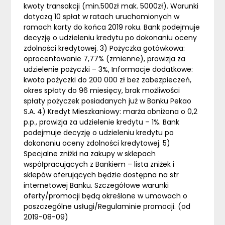
kwoty transakcji (min.500zł mak. 5000zł). Warunki
dotyczą 10 spłat w ratach uruchomionych w
ramach karty do końca 2019 roku. Bank podejmuje
decyzję o udzieleniu kredytu po dokonaniu oceny
zdolności kredytowej. 3) Pożyczka gotówkowa:
oprocentowanie 7,77% (zmienne), prowizja za
udzielenie pożyczki – 3%, Informacje dodatkowe:
kwota pożyczki do 200 000 zł bez zabezpieczeń,
okres spłaty do 96 miesięcy, brak możliwości
spłaty pożyczek posiadanych już w Banku Pekao
S.A. 4) Kredyt Mieszkaniowy: marża obniżona o 0,2
p.p., prowizja za udzielenie kredytu – 1%. Bank
podejmuje decyzję o udzieleniu kredytu po
dokonaniu oceny zdolności kredytowej. 5)
Specjalne zniżki na zakupy w sklepach
współpracujących z Bankiem – lista zniżek i
sklepów oferujących będzie dostępna na str
internetowej Banku. Szczegółowe warunki
oferty/promocji będą określone w umowach o
poszczególne usługi/Regulaminie promocji. (od
2019-08-09)