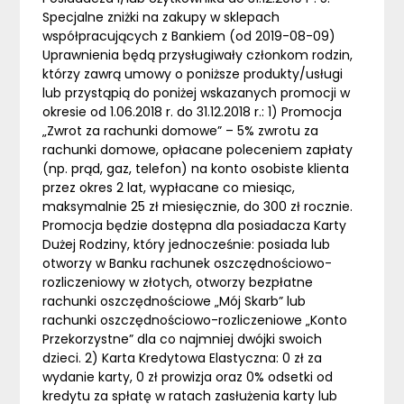
Specjalne zniżki na zakupy w sklepach
współpracujących z Bankiem (od 2019-08-09)
Uprawnienia będą przysługiwały członkom rodzin,
którzy zawrą umowy o poniższe produkty/usługi
lub przystąpią do poniżej wskazanych promocji w
okresie od 1.06.2018 r. do 31.12.2018 r.: 1) Promocja
„Zwrot za rachunki domowe” – 5% zwrotu za
rachunki domowe, opłacane poleceniem zapłaty
(np. prąd, gaz, telefon) na konto osobiste klienta
przez okres 2 lat, wypłacane co miesiąc,
maksymalnie 25 zł miesięcznie, do 300 zł rocznie.
Promocja będzie dostępna dla posiadacza Karty
Dużej Rodziny, który jednocześnie: posiada lub
otworzy w Banku rachunek oszczędnościowo-
rozliczeniowy w złotych, otworzy bezpłatne
rachunki oszczędnościowe „Mój Skarb” lub
rachunki oszczędnościowo-rozliczeniowe „Konto
Przekorzystne” dla co najmniej dwójki swoich
dzieci. 2) Karta Kredytowa Elastyczna: 0 zł za
wydanie karty, 0 zł prowizja oraz 0% odsetki od
kredytu za spłatę w ratach zasłużenia karty lub