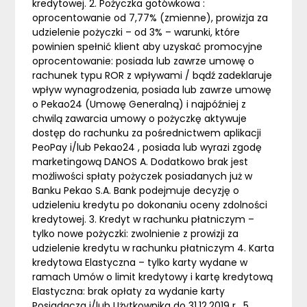
kredytowej. 2. Pożyczka gotówkowa :
oprocentowanie od 7,77% (zmienne), prowizja za
udzielenie pożyczki – od 3% – warunki, które
powinien spełnić klient aby uzyskać promocyjne
oprocentowanie: posiada lub zawrze umowę o
rachunek typu ROR z wpływami / bądź zadeklaruje
wpływ wynagrodzenia, posiada lub zawrze umowę
o Pekao24 (Umowę Generalną) i najpóźniej z
chwilą zawarcia umowy o pożyczkę aktywuje
dostęp do rachunku za pośrednictwem aplikacji
PeoPay i/lub Pekao24 , posiada lub wyrazi zgodę
marketingową DANOS A. Dodatkowo brak jest
możliwości spłaty pożyczek posiadanych już w
Banku Pekao S.A. Bank podejmuje decyzję o
udzieleniu kredytu po dokonaniu oceny zdolności
kredytowej. 3. Kredyt w rachunku płatniczym –
tylko nowe pożyczki: zwolnienie z prowizji za
udzielenie kredytu w rachunku płatniczym 4. Karta
kredytowa Elastyczna – tylko karty wydane w
ramach Umów o limit kredytowy i kartę kredytową
Elastyczna: brak opłaty za wydanie karty
Posiadacza i/lub Użytkownika do 31.12.2019 r . 5.