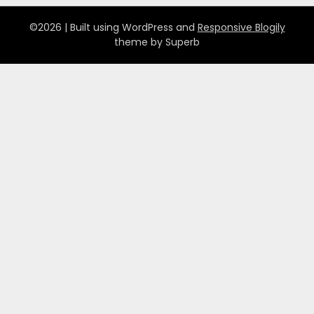
©2026
| Built using WordPress and
Responsive Blogily
theme by Superb