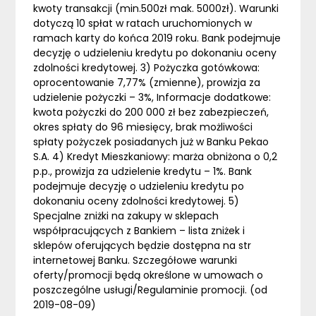
kwoty transakcji (min.500zł mak. 5000zł). Warunki
dotyczą 10 spłat w ratach uruchomionych w
ramach karty do końca 2019 roku. Bank podejmuje
decyzję o udzieleniu kredytu po dokonaniu oceny
zdolności kredytowej. 3) Pożyczka gotówkowa:
oprocentowanie 7,77% (zmienne), prowizja za
udzielenie pożyczki – 3%, Informacje dodatkowe:
kwota pożyczki do 200 000 zł bez zabezpieczeń,
okres spłaty do 96 miesięcy, brak możliwości
spłaty pożyczek posiadanych już w Banku Pekao
S.A. 4) Kredyt Mieszkaniowy: marża obniżona o 0,2
p.p., prowizja za udzielenie kredytu – 1%. Bank
podejmuje decyzję o udzieleniu kredytu po
dokonaniu oceny zdolności kredytowej. 5)
Specjalne zniżki na zakupy w sklepach
współpracujących z Bankiem – lista zniżek i
sklepów oferujących będzie dostępna na str
internetowej Banku. Szczegółowe warunki
oferty/promocji będą określone w umowach o
poszczególne usługi/Regulaminie promocji. (od
2019-08-09)