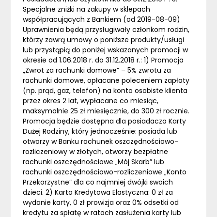
Specjalne zniżki na zakupy w sklepach
współpracujących z Bankiem (od 2019-08-09)
Uprawnienia będą przysługiwały członkom rodzin,
którzy zawrą umowy o poniższe produkty/usługi
lub przystąpią do poniżej wskazanych promocji w
okresie od 1.06.2018 r. do 31.12.2018 r.: 1) Promocja
„Zwrot za rachunki domowe” – 5% zwrotu za
rachunki domowe, opłacane poleceniem zapłaty
(np. prąd, gaz, telefon) na konto osobiste klienta
przez okres 2 lat, wypłacane co miesiąc,
maksymalnie 25 zł miesięcznie, do 300 zł rocznie.
Promocja będzie dostępna dla posiadacza Karty
Dużej Rodziny, który jednocześnie: posiada lub
otworzy w Banku rachunek oszczędnościowo-
rozliczeniowy w złotych, otworzy bezpłatne
rachunki oszczędnościowe „Mój Skarb” lub
rachunki oszczędnościowo-rozliczeniowe „Konto
Przekorzystne” dla co najmniej dwójki swoich
dzieci. 2) Karta Kredytowa Elastyczna: 0 zł za
wydanie karty, 0 zł prowizja oraz 0% odsetki od
kredytu za spłatę w ratach zasłużenia karty lub