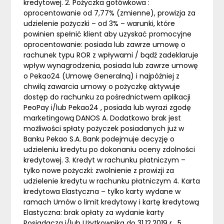
kredytowej. 2. Pożyczka gotówkowa :
oprocentowanie od 7,77% (zmienne), prowizja za
udzielenie pożyczki – od 3% – warunki, które
powinien spełnić klient aby uzyskać promocyjne
oprocentowanie: posiada lub zawrze umowę o
rachunek typu ROR z wpływami / bądź zadeklaruje
wpływ wynagrodzenia, posiada lub zawrze umowę
o Pekao24 (Umowę Generalną) i najpóźniej z
chwilą zawarcia umowy o pożyczkę aktywuje
dostęp do rachunku za pośrednictwem aplikacji
PeoPay i/lub Pekao24 , posiada lub wyrazi zgodę
marketingową DANOS A. Dodatkowo brak jest
możliwości spłaty pożyczek posiadanych już w
Banku Pekao S.A. Bank podejmuje decyzję o
udzieleniu kredytu po dokonaniu oceny zdolności
kredytowej. 3. Kredyt w rachunku płatniczym –
tylko nowe pożyczki: zwolnienie z prowizji za
udzielenie kredytu w rachunku płatniczym 4. Karta
kredytowa Elastyczna – tylko karty wydane w
ramach Umów o limit kredytowy i kartę kredytową
Elastyczna: brak opłaty za wydanie karty
Posiadacza i/lub Użytkownika do 31.12.2019 r . 5.