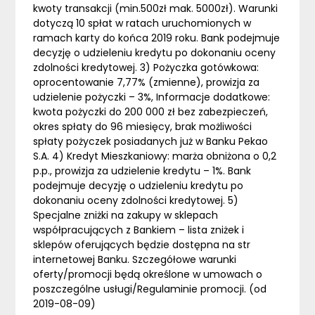
kwoty transakcji (min.500zł mak. 5000zł). Warunki
dotyczą 10 spłat w ratach uruchomionych w
ramach karty do końca 2019 roku. Bank podejmuje
decyzję o udzieleniu kredytu po dokonaniu oceny
zdolności kredytowej. 3) Pożyczka gotówkowa:
oprocentowanie 7,77% (zmienne), prowizja za
udzielenie pożyczki – 3%, Informacje dodatkowe:
kwota pożyczki do 200 000 zł bez zabezpieczeń,
okres spłaty do 96 miesięcy, brak możliwości
spłaty pożyczek posiadanych już w Banku Pekao
S.A. 4) Kredyt Mieszkaniowy: marża obniżona o 0,2
p.p., prowizja za udzielenie kredytu – 1%. Bank
podejmuje decyzję o udzieleniu kredytu po
dokonaniu oceny zdolności kredytowej. 5)
Specjalne zniżki na zakupy w sklepach
współpracujących z Bankiem – lista zniżek i
sklepów oferujących będzie dostępna na str
internetowej Banku. Szczegółowe warunki
oferty/promocji będą określone w umowach o
poszczególne usługi/Regulaminie promocji. (od
2019-08-09)