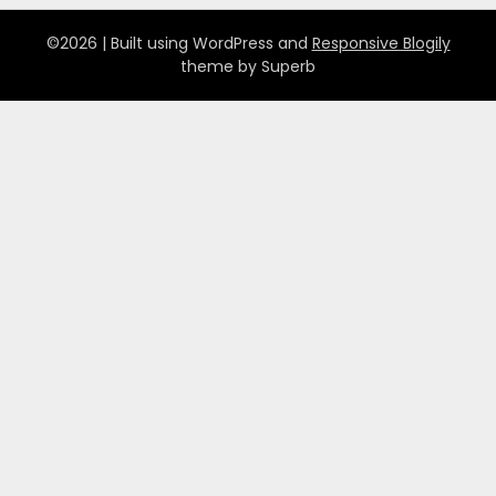
©2026
| Built using WordPress and
Responsive Blogily
theme by Superb