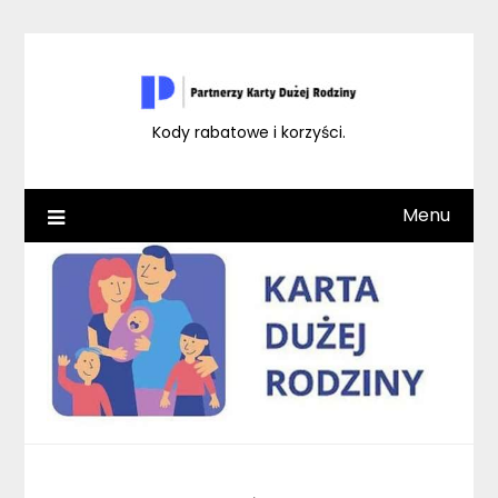
Skip
to
content
Kody rabatowe i korzyści.
Menu