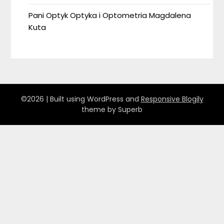
Pani Optyk Optyka i Optometria Magdalena
Kuta
©2026
| Built using WordPress and
Responsive Blogily
theme by Superb