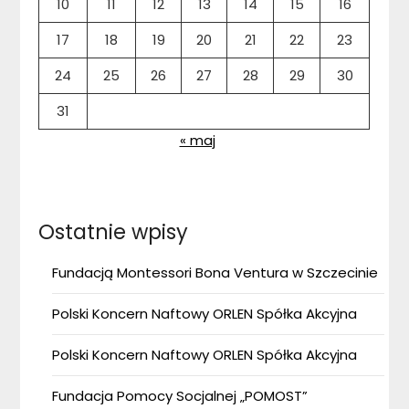
10
11
12
13
14
15
16
17
18
19
20
21
22
23
24
25
26
27
28
29
30
31
« maj
Ostatnie wpisy
Fundacją Montessori Bona Ventura w Szczecinie
Polski Koncern Naftowy ORLEN Spółka Akcyjna
Polski Koncern Naftowy ORLEN Spółka Akcyjna
Fundacja Pomocy Socjalnej „POMOST”