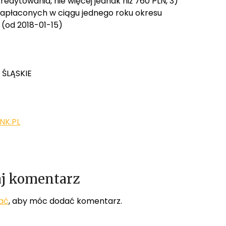
edytowania, nie więcej jednak niż 760 PLN, 3)
zapłaconych w ciągu jednego roku okresu
 (od 2018-01-15)
. ŚLĄSKIE
K.PL
j komentarz
ać
, aby móc dodać komentarz.