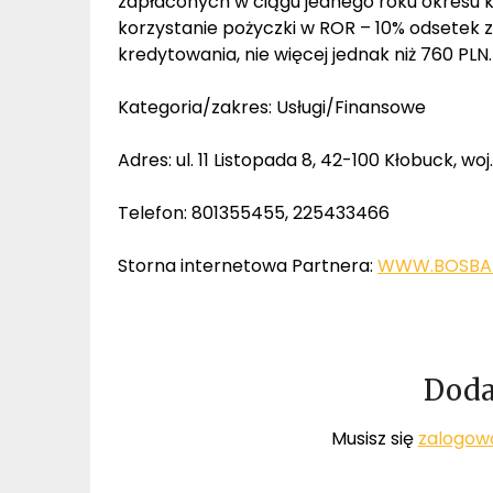
zapłaconych w ciągu jednego roku okresu kr
korzystanie pożyczki w ROR – 10% odsetek 
kredytowania, nie więcej jednak niż 760 PLN.
Kategoria/zakres: Usługi/Finansowe
Adres: ul. 11 Listopada 8, 42-100 Kłobuck, woj
Telefon: 801355455, 225433466
Storna internetowa Partnera:
WWW.BOSBAN
Doda
Musisz się
zalogow