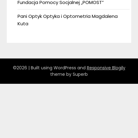
Fundacja Pomocy Socjalnej „POMOST”
Pani Optyk Optyka i Optometria Magdalena
Kuta
©2026
| Built using WordPress and
Responsive Blogily
theme by Superb