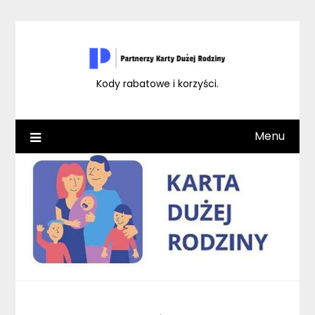
Skip
to
content
Kody rabatowe i korzyści.
Menu