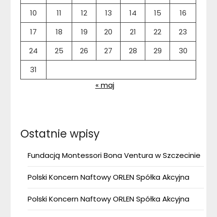
10
11
12
13
14
15
16
17
18
19
20
21
22
23
24
25
26
27
28
29
30
31
« maj
Ostatnie wpisy
Fundacją Montessori Bona Ventura w Szczecinie
Polski Koncern Naftowy ORLEN Spółka Akcyjna
Polski Koncern Naftowy ORLEN Spółka Akcyjna