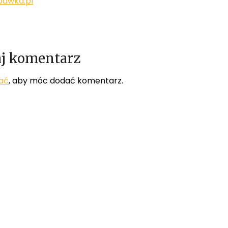
bawka.pl
j komentarz
ać
, aby móc dodać komentarz.