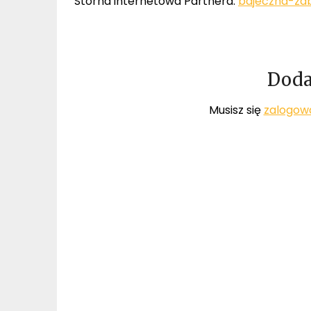
Storna internetowa Partnera:
bajeczna-za
Doda
Musisz się
zalogow