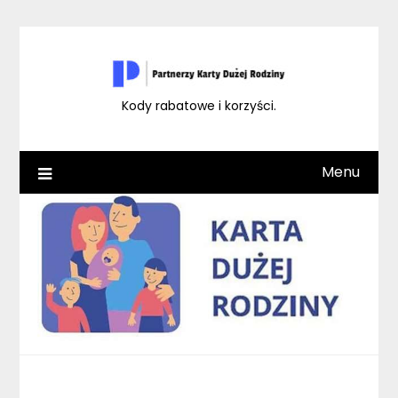
Skip
to
content
Kody rabatowe i korzyści.
Menu