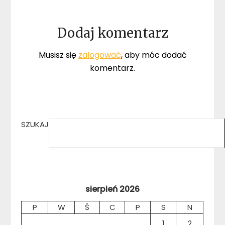
Dodaj komentarz
Musisz się
zalogować
, aby móc dodać
komentarz.
SZUKAJ
sierpień 2026
P
W
Ś
C
P
S
N
1
2