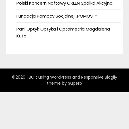
Polski Koncern Naftowy ORLEN Spółka Akcyjna
Fundacja Pomocy Socjalnej „POMOST”
Pani Optyk Optyka i Optometria Magdalena
Kuta
©2026
| Built using WordPress and
Responsive Blogily
theme by Superb