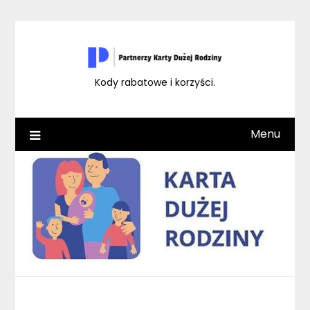
Skip
to
content
Kody rabatowe i korzyści.
Menu