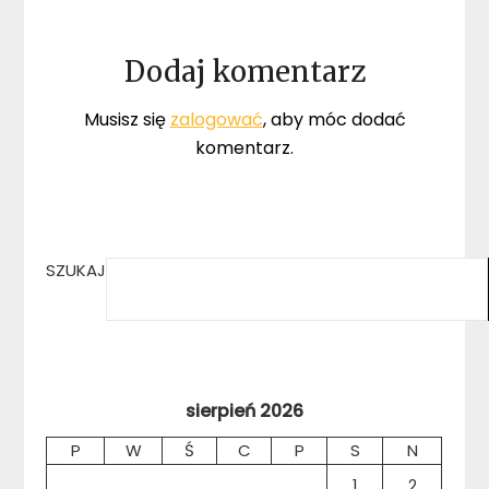
Dodaj komentarz
Musisz się
zalogować
, aby móc dodać
komentarz.
SZUKAJ
sierpień 2026
P
W
Ś
C
P
S
N
1
2