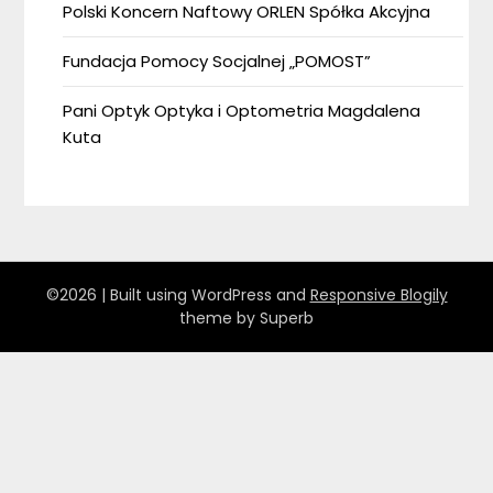
Polski Koncern Naftowy ORLEN Spółka Akcyjna
Fundacja Pomocy Socjalnej „POMOST”
Pani Optyk Optyka i Optometria Magdalena
Kuta
©2026
| Built using WordPress and
Responsive Blogily
theme by Superb