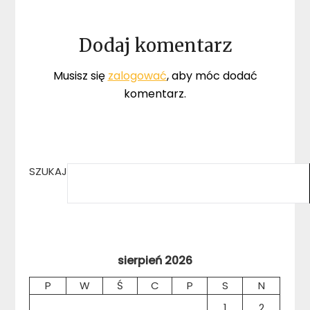
Dodaj komentarz
Musisz się
zalogować
, aby móc dodać
komentarz.
SZUKAJ
sierpień 2026
P
W
Ś
C
P
S
N
1
2