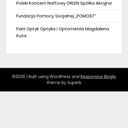
Polski Koncern Naftowy ORLEN Spółka Akcyjna
Fundacja Pomocy Socjalnej „POMOST”
Pani Optyk Optyka i Optometria Magdalena
Kuta
©2026
| Built using WordPress and
Responsive Blogily
theme by Superb