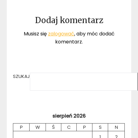
Dodaj komentarz
Musisz się
zalogować
, aby móc dodać
komentarz.
SZUKAJ
sierpień 2026
P
W
Ś
C
P
S
N
1
2