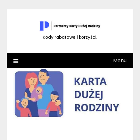
Skip
to
content
Kody rabatowe i korzyści.
Menu