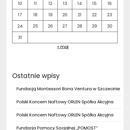
10
11
12
13
14
15
16
17
18
19
20
21
22
23
24
25
26
27
28
29
30
31
« maj
Ostatnie wpisy
Fundacją Montessori Bona Ventura w Szczecinie
Polski Koncern Naftowy ORLEN Spółka Akcyjna
Polski Koncern Naftowy ORLEN Spółka Akcyjna
Fundacja Pomocy Socjalnej „POMOST”