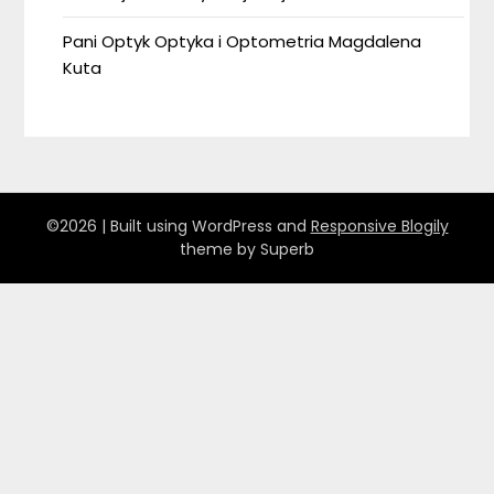
Pani Optyk Optyka i Optometria Magdalena
Kuta
©2026
| Built using WordPress and
Responsive Blogily
theme by Superb