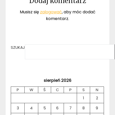
Dodaj komentarz
Musisz się
zalogować
, aby móc dodać
komentarz.
SZUKAJ
sierpień 2026
P
W
Ś
C
P
S
N
1
2
3
4
5
6
7
8
9