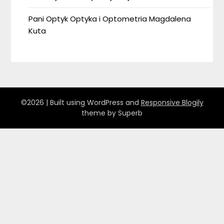
Pani Optyk Optyka i Optometria Magdalena
Kuta
©2026
| Built using WordPress and
Responsive Blogily
theme by Superb