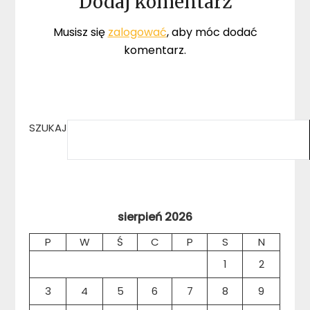
Dodaj komentarz
Musisz się
zalogować
, aby móc dodać
komentarz.
SZUKAJ
sierpień 2026
P
W
Ś
C
P
S
N
1
2
3
4
5
6
7
8
9