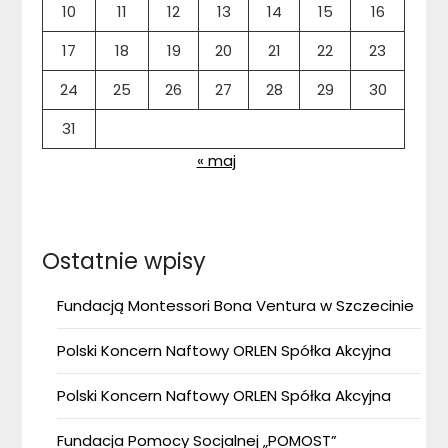
10
11
12
13
14
15
16
17
18
19
20
21
22
23
24
25
26
27
28
29
30
31
« maj
Ostatnie wpisy
Fundacją Montessori Bona Ventura w Szczecinie
Polski Koncern Naftowy ORLEN Spółka Akcyjna
Polski Koncern Naftowy ORLEN Spółka Akcyjna
Fundacja Pomocy Socjalnej „POMOST”