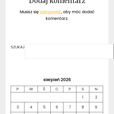
Dodaj komentarz
Musisz się
zalogować
, aby móc dodać
komentarz.
SZUKAJ
sierpień 2026
P
W
Ś
C
P
S
N
1
2
3
4
5
6
7
8
9