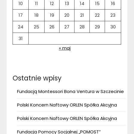
10
11
12
13
14
15
16
17
18
19
20
21
22
23
24
25
26
27
28
29
30
31
« maj
Ostatnie wpisy
Fundacją Montessori Bona Ventura w Szczecinie
Polski Koncern Naftowy ORLEN Spółka Akcyjna
Polski Koncern Naftowy ORLEN Spółka Akcyjna
Fundacja Pomocy Socjalnej „POMOST”