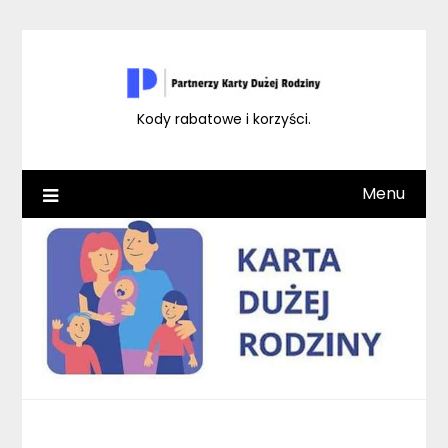
Skip
to
content
Kody rabatowe i korzyści.
Menu