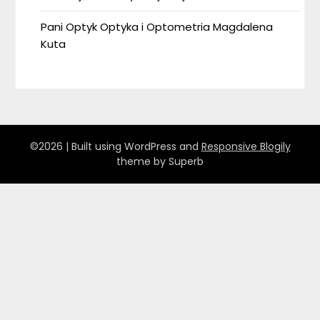
Pani Optyk Optyka i Optometria Magdalena
Kuta
©2026
| Built using WordPress and
Responsive Blogily
theme by Superb