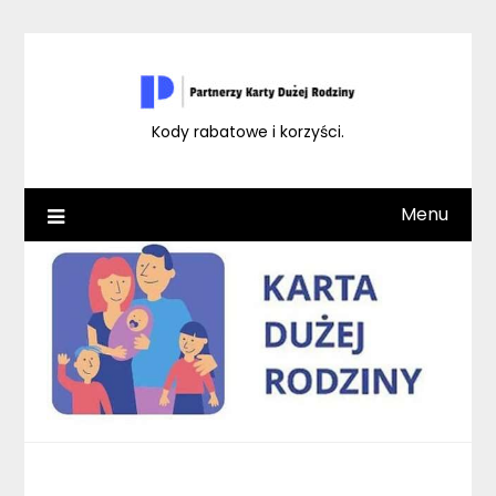
Skip
to
content
Kody rabatowe i korzyści.
Menu