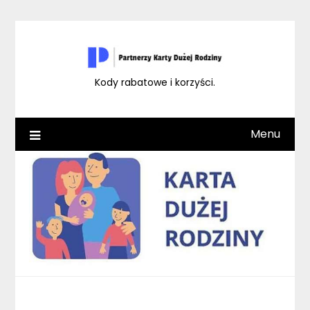
Skip
to
content
Kody rabatowe i korzyści.
Menu