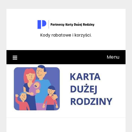
Skip
to
content
Kody rabatowe i korzyści.
Menu