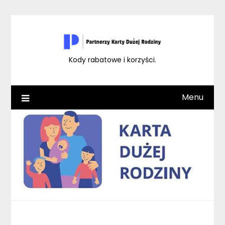
Skip
to
content
Kody rabatowe i korzyści.
Menu