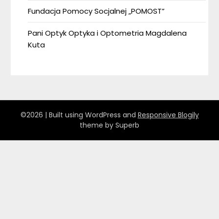
Fundacja Pomocy Socjalnej „POMOST”
Pani Optyk Optyka i Optometria Magdalena
Kuta
©2026
| Built using WordPress and
Responsive Blogily
theme by Superb