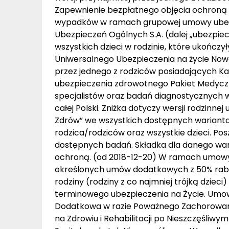
Zapewnienie bezpłatnego objęcia ochroną 
wypadków w ramach grupowej umowy ubezp
Ubezpieczeń Ogólnych S.A. (dalej „ubezpi
wszystkich dzieci w rodzinie, które ukończ
Uniwersalnego Ubezpieczenia na życie Nowa
przez jednego z rodziców posiadających Kar
ubezpieczenia zdrowotnego Pakiet Medyczn
specjalistów oraz badań diagnostycznych 
całej Polski. Zniżka dotyczy wersji rodzin
Zdrów” we wszystkich dostępnych wariantac
rodzica/rodziców oraz wszystkie dzieci. Posz
dostępnych badań. Składka dla danego waria
ochroną. (od 2018-12-20) W ramach umowy 
określonych umów dodatkowych z 50% rabate
rodziny (rodziny z co najmniej trójką dzie
terminowego ubezpieczenia na Życie. Umo
Dodatkowa w razie Poważnego Zachorowan
na Zdrowiu i Rehabilitacji po Nieszczęśli