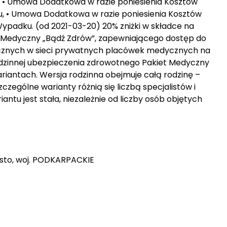
, • Umowa Dodatkowa w razie poniesienia Kosztów
, • Umowa Dodatkowa w razie poniesienia Kosztów
ypadku. (od 2021-03-20) 20% zniżki w składce na
Medyczny „Bądź Zdrów”, zapewniającego dostęp do
ycznych w sieci prywatnych placówek medycznych na
i rodzinnej ubezpieczenia zdrowotnego Pakiet Medyczny
iantach. Wersja rodzinna obejmuje całą rodzinę –
czególne warianty różnią się liczbą specjalistów i
ntu jest stała, niezależnie od liczby osób objętych
iasto, woj. PODKARPACKIE