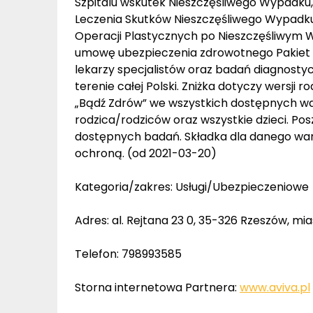
Szpitalu wskutek Nieszczęśliwego Wypadku
Leczenia Skutków Nieszczęśliwego Wypadku
Operacji Plastycznych po Nieszczęśliwym W
umowę ubezpieczenia zdrowotnego Pakiet 
lekarzy specjalistów oraz badań diagnost
terenie całej Polski. Zniżka dotyczy wersj
„Bądź Zdrów” we wszystkich dostępnych war
rodzica/rodziców oraz wszystkie dzieci. Posz
dostępnych badań. Składka dla danego waria
ochroną. (od 2021-03-20)
Kategoria/zakres: Usługi/Ubezpieczeniowe
Adres: al. Rejtana 23 0, 35-326 Rzeszów, m
Telefon: 798993585
Storna internetowa Partnera:
www.aviva.pl