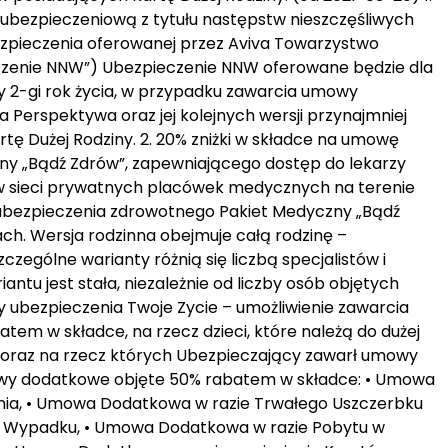
ubezpieczeniową z tytułu następstw nieszczęśliwych
ieczenia oferowanej przez Aviva Towarzystwo
eczenie NNW”) Ubezpieczenie NNW oferowane będzie dla
yły 2-gi rok życia, w przypadku zawarcia umowy
 Perspektywa oraz jej kolejnych wersji przynajmniej
tę Dużej Rodziny. 2. 20% zniżki w składce na umowę
y „Bądź Zdrów”, zapewniającego dostęp do lekarzy
w sieci prywatnych placówek medycznych na terenie
nej ubezpieczenia zdrowotnego Pakiet Medyczny „Bądź
h. Wersja rodzinna obejmuje całą rodzinę –
czególne warianty różnią się liczbą specjalistów i
ntu jest stała, niezależnie od liczby osób objętych
ubezpieczenia Twoje Zycie – umożliwienie zawarcia
m w składce, na rzecz dzieci, które należą do dużej
ci) oraz na rzecz których Ubezpieczający zawarł umowy
wy dodatkowe objęte 50% rabatem w składce: • Umowa
ia, • Umowa Dodatkowa w razie Trwałego Uszczerbku
wym Wypadku, • Umowa Dodatkowa w razie Pobytu w