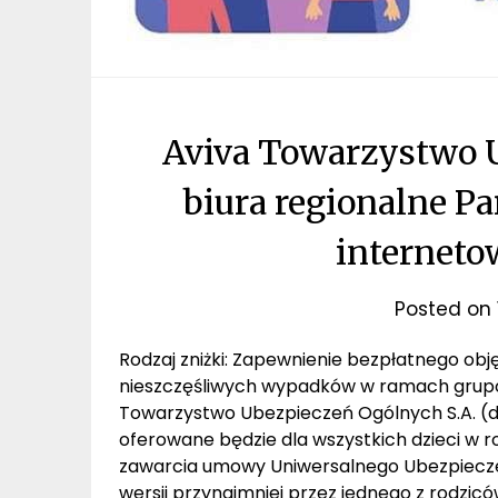
Aviva Towarzystwo U
biura regionalne Pa
interneto
Posted on
Rodzaj zniżki: Zapewnienie bezpłatnego ob
nieszczęśliwych wypadków w ramach grupo
Towarzystwo Ubezpieczeń Ogólnych S.A. (
oferowane będzie dla wszystkich dzieci w ro
zawarcia umowy Uniwersalnego Ubezpieczen
wersji przynajmniej przez jednego z rodzicó