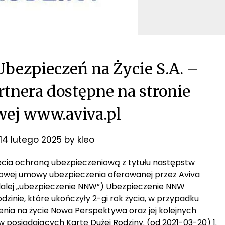
bezpieczeń na Życie S.A. –
rtnera dostępne na stronie
wej www.aviva.pl
14 lutego 2025
by
kleo
jęcia ochroną ubezpieczeniową z tytułu następstw
wej umowy ubezpieczenia oferowanej przez Aviva
dalej „ubezpieczenie NNW”) Ubezpieczenie NNW
dzinie, które ukończyły 2-gi rok życia, w przypadku
ia na życie Nowa Perspektywa oraz jej kolejnych
w posiadających Kartę Dużej Rodziny. (od 2021-03-20) 1.