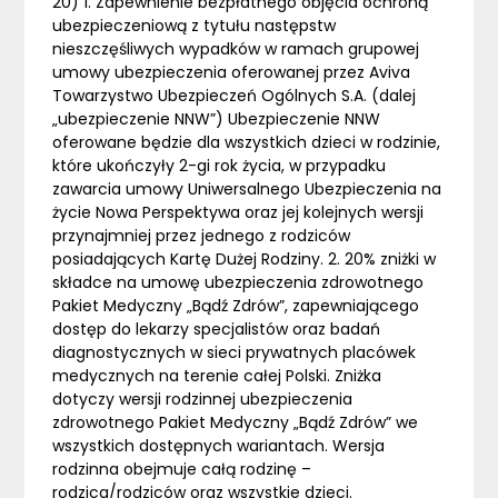
20) 1. Zapewnienie bezpłatnego objęcia ochroną
ubezpieczeniową z tytułu następstw
nieszczęśliwych wypadków w ramach grupowej
umowy ubezpieczenia oferowanej przez Aviva
Towarzystwo Ubezpieczeń Ogólnych S.A. (dalej
„ubezpieczenie NNW”) Ubezpieczenie NNW
oferowane będzie dla wszystkich dzieci w rodzinie,
które ukończyły 2-gi rok życia, w przypadku
zawarcia umowy Uniwersalnego Ubezpieczenia na
życie Nowa Perspektywa oraz jej kolejnych wersji
przynajmniej przez jednego z rodziców
posiadających Kartę Dużej Rodziny. 2. 20% zniżki w
składce na umowę ubezpieczenia zdrowotnego
Pakiet Medyczny „Bądź Zdrów”, zapewniającego
dostęp do lekarzy specjalistów oraz badań
diagnostycznych w sieci prywatnych placówek
medycznych na terenie całej Polski. Zniżka
dotyczy wersji rodzinnej ubezpieczenia
zdrowotnego Pakiet Medyczny „Bądź Zdrów” we
wszystkich dostępnych wariantach. Wersja
rodzinna obejmuje całą rodzinę –
rodzica/rodziców oraz wszystkie dzieci.